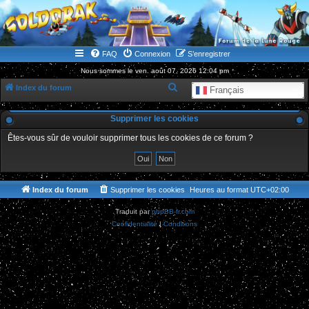
WWW.GOLDORAKGO.COM
le site de la Lune Rouge
FAQ
Connexion
S’enregistrer
Nous sommes le ven. août 07, 2026 12:04 pm
R
Index du forum
Français
e
Supprimer les cookies
c
h
Êtes-vous sûr de vouloir supprimer tous les cookies de ce forum ?
e
r
c
Index du forum
Supprimer les cookies
Heures au format
UTC+02:00
h
Traduit par
phpBB-fr.com
e
Confidentialité
|
Conditions
r