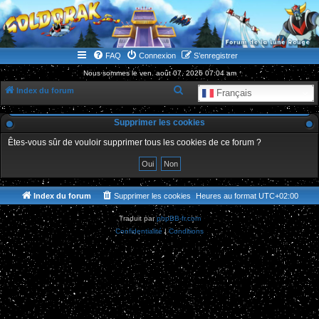
WWW.GOLDORAKGO.COM
le site de la Lune Rouge
FAQ
Connexion
S’enregistrer
Nous sommes le ven. août 07, 2026 07:04 am
R
Index du forum
Français
e
Supprimer les cookies
c
h
Êtes-vous sûr de vouloir supprimer tous les cookies de ce forum ?
e
r
c
Index du forum
Supprimer les cookies
Heures au format
UTC+02:00
h
Traduit par
phpBB-fr.com
e
Confidentialité
|
Conditions
r