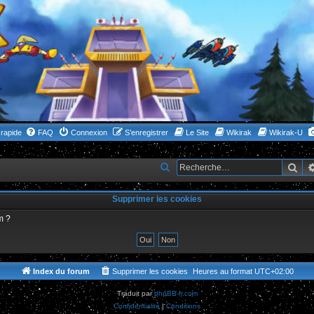
rapide
FAQ
Connexion
S’enregistrer
Le Site
Wikirak
Wikirak-U
Rec
R
e
Supprimer les cookies
c
h
m ?
e
r
c
Index du forum
Supprimer les cookies
Heures au format
UTC+02:00
h
Traduit par
phpBB-fr.com
e
Confidentialité
|
Conditions