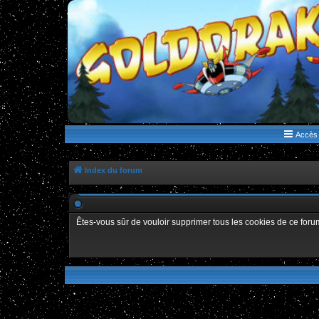
WWW.GOLDORAKGO.COM
le site de la Lune Rouge
Accès 
Index du forum
Êtes-vous sûr de vouloir supprimer tous les cookies de ce foru