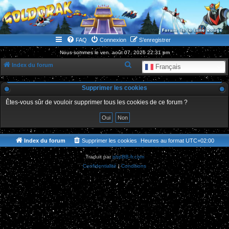
WWW.GOLDORAKGO.COM
le site de la Lune Rouge
FAQ
Connexion
S’enregistrer
Nous sommes le ven. août 07, 2026 22:31 pm
R
Index du forum
Français
e
Supprimer les cookies
c
h
Êtes-vous sûr de vouloir supprimer tous les cookies de ce forum ?
e
r
c
Index du forum
Supprimer les cookies
Heures au format
UTC+02:00
h
Traduit par
phpBB-fr.com
e
Confidentialité
|
Conditions
r