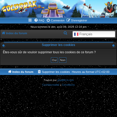
WWW.GOLDORAKGO.COM
le site de la Lune Rouge
FAQ
Connexion
S’enregistrer
Nous sommes le dim. août 09, 2026 12:16 pm
R
Index du forum
Français
e
Supprimer les cookies
c
h
Êtes-vous sûr de vouloir supprimer tous les cookies de ce forum ?
e
r
c
Index du forum
Supprimer les cookies
Heures au format
UTC+02:00
h
Traduit par
phpBB-fr.com
e
Confidentialité
|
Conditions
r