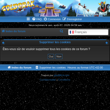
WWW.GOLDORAKGO.COM
le site de la Lune Rouge
FAQ
Connexion
S’enregistrer
Nous sommes le ven. août 07, 2026 04:59 am
R
Index du forum
Français
e
Supprimer les cookies
c
h
Êtes-vous sûr de vouloir supprimer tous les cookies de ce forum ?
e
r
c
Index du forum
Supprimer les cookies
Heures au format
UTC+02:00
h
Traduit par
phpBB-fr.com
e
Confidentialité
|
Conditions
r