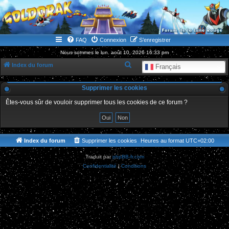
WWW.GOLDORAKGO.COM
le site de la Lune Rouge
FAQ
Connexion
S’enregistrer
Nous sommes le lun. août 10, 2026 16:33 pm
R
Index du forum
Français
e
Supprimer les cookies
c
h
Êtes-vous sûr de vouloir supprimer tous les cookies de ce forum ?
e
r
c
Index du forum
Supprimer les cookies
Heures au format
UTC+02:00
h
Traduit par
phpBB-fr.com
e
Confidentialité
|
Conditions
r