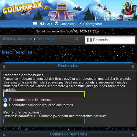
WWW.GOLDORAKGO.COM
le site de la Lune Rouge
FAQ
Connexion
S’enregistrer
Nous sommes le dim. août 09, 2026 17:52 pm
R
Index du forum
Rechercher
Français
e
Rechercher
c
h
Rechercher
e
Recherche par mots-clés :
r
Placez un
+
devant un mot qui doit être trouvé et un
-
devant un mot qui doit être exclu.
Saisissez une suite de mots séparés par des
|
entre crochets si uniquement un des
c
mots doit être trouvé. Utilisez le caractère « * » comme joker pour des recherches
partielles.
h
e
Rechercher tous les termes
r
Rechercher n’importe lequel de ces termes
Rechercher par auteur :
Utilisez le caractère « * » comme joker pour des recherches partielles.
Options de recherche