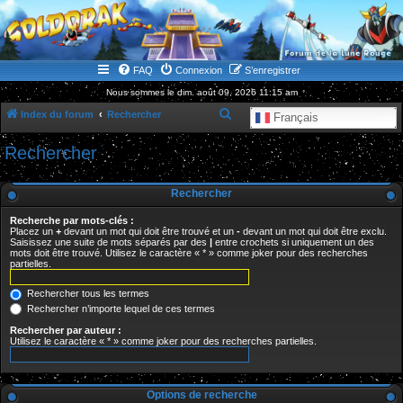
WWW.GOLDORAKGO.COM
le site de la Lune Rouge
FAQ
Connexion
S’enregistrer
Nous sommes le dim. août 09, 2026 11:15 am
R
Index du forum
Rechercher
Français
e
Rechercher
c
h
Rechercher
e
Recherche par mots-clés :
r
Placez un
+
devant un mot qui doit être trouvé et un
-
devant un mot qui doit être exclu.
Saisissez une suite de mots séparés par des
|
entre crochets si uniquement un des
c
mots doit être trouvé. Utilisez le caractère « * » comme joker pour des recherches
partielles.
h
e
Rechercher tous les termes
r
Rechercher n’importe lequel de ces termes
Rechercher par auteur :
Utilisez le caractère « * » comme joker pour des recherches partielles.
Options de recherche