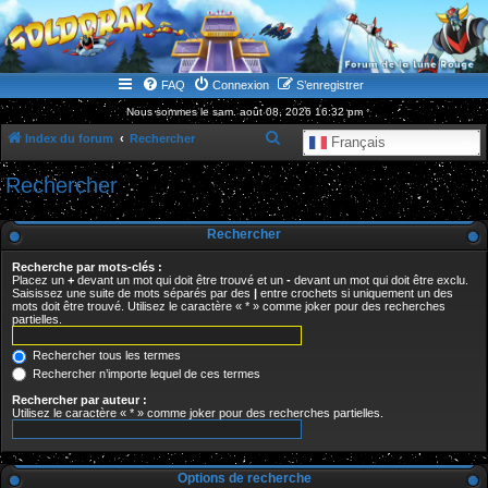
WWW.GOLDORAKGO.COM
le site de la Lune Rouge
FAQ
Connexion
S’enregistrer
Nous sommes le sam. août 08, 2026 16:32 pm
R
Index du forum
Rechercher
Français
e
Rechercher
c
h
Rechercher
e
Recherche par mots-clés :
r
Placez un
+
devant un mot qui doit être trouvé et un
-
devant un mot qui doit être exclu.
Saisissez une suite de mots séparés par des
|
entre crochets si uniquement un des
c
mots doit être trouvé. Utilisez le caractère « * » comme joker pour des recherches
partielles.
h
e
Rechercher tous les termes
r
Rechercher n’importe lequel de ces termes
Rechercher par auteur :
Utilisez le caractère « * » comme joker pour des recherches partielles.
Options de recherche