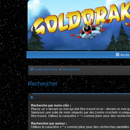
WWW.GOLDORAKGO.COM
le site de la Lune Rouge
Accès 
Index du forum
Rechercher
Rechercher
Recherche par mots-clés :
Placez un
+
devant un mot qui doit être trouvé et un
-
devant un mot qui
Saisissez une suite de mots séparés par des
|
entre crochets si uniq
être trouvé. Utilisez le caractère « * » comme joker pour des recherche
Rechercher par auteur :
Utilisez le caractère « * » comme joker pour des recherches partielles.