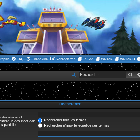
rapide
FAQ
Connexion
S’enregistrer
Le Site
Wikirak
Wikirak-U
Rec
R
e
c
h
Rechercher
e
r
 doit être exclu.
c
Rechercher tous les termes
uement un des mots doit
s partielles.
Rechercher n’importe lequel de ces termes
h
e