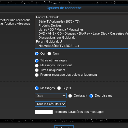
r
Options de recherche
ffectuer une recherche.
as l’option ci-dessous
Oui
Non
Titres et messages
Messages uniquement
Titres uniquement
Premier message des sujets uniquement
Messages
Sujets
Croissant
Décroissant
premiers caractères des messages