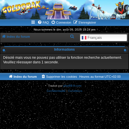
WWW.GOLDORAKGO.COM
le site de la Lune Rouge
FAQ
Connexion
S’enregistrer
Nous sommes le dim. août 09, 2026 18:24 pm
R
Index du forum
Français
e
Informations
c
h
Désolé mais vous ne pouvez pas utiliser la fonction recherche actuellement.
Veuillez réessayer dans 1 seconde.
e
r
Index du forum
Supprimer les cookies
Heures au format
UTC+02:00
c
h
Traduit par
phpBB-fr.com
Confidentialité
|
Conditions
e
r