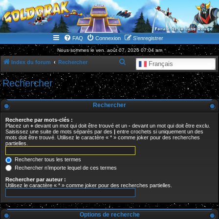
WWW.GOLDORAKGO.COM
le site de la Lune Rouge
FAQ
Connexion
S’enregistrer
Nous sommes le ven. août 07, 2026 07:04 am
R
Index du forum
Rechercher
Français
e
Rechercher
c
h
Rechercher
e
Recherche par mots-clés :
r
Placez un
+
devant un mot qui doit être trouvé et un
-
devant un mot qui doit être exclu.
Saisissez une suite de mots séparés par des
|
entre crochets si uniquement un des
c
mots doit être trouvé. Utilisez le caractère « * » comme joker pour des recherches
partielles.
h
e
Rechercher tous les termes
r
Rechercher n’importe lequel de ces termes
Rechercher par auteur :
Utilisez le caractère « * » comme joker pour des recherches partielles.
Options de recherche