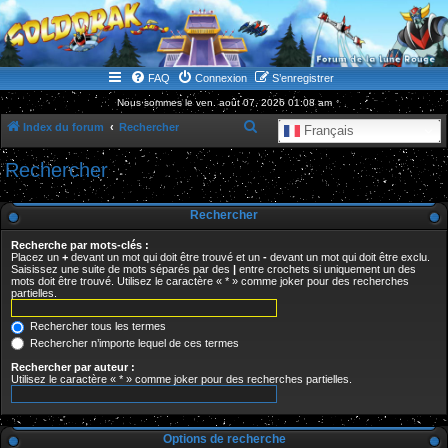
WWW.GOLDORAKGO.COM
le site de la Lune Rouge
FAQ
Connexion
S’enregistrer
Nous sommes le ven. août 07, 2026 01:08 am
R
Index du forum
Rechercher
Français
e
Rechercher
c
h
Rechercher
e
Recherche par mots-clés :
r
Placez un
+
devant un mot qui doit être trouvé et un
-
devant un mot qui doit être exclu.
Saisissez une suite de mots séparés par des
|
entre crochets si uniquement un des
c
mots doit être trouvé. Utilisez le caractère « * » comme joker pour des recherches
partielles.
h
e
Rechercher tous les termes
r
Rechercher n’importe lequel de ces termes
Rechercher par auteur :
Utilisez le caractère « * » comme joker pour des recherches partielles.
Options de recherche