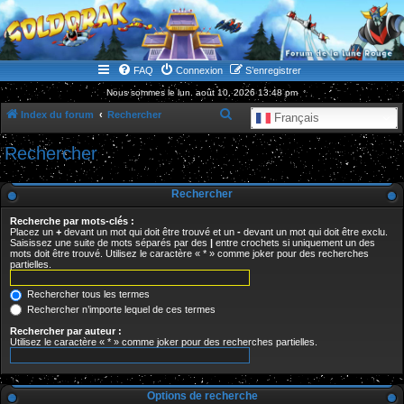
WWW.GOLDORAKGO.COM
le site de la Lune Rouge
FAQ
Connexion
S’enregistrer
Nous sommes le lun. août 10, 2026 13:48 pm
R
Index du forum
Rechercher
Français
e
Rechercher
c
h
Rechercher
e
Recherche par mots-clés :
r
Placez un
+
devant un mot qui doit être trouvé et un
-
devant un mot qui doit être exclu.
Saisissez une suite de mots séparés par des
|
entre crochets si uniquement un des
c
mots doit être trouvé. Utilisez le caractère « * » comme joker pour des recherches
partielles.
h
e
Rechercher tous les termes
r
Rechercher n’importe lequel de ces termes
Rechercher par auteur :
Utilisez le caractère « * » comme joker pour des recherches partielles.
Options de recherche