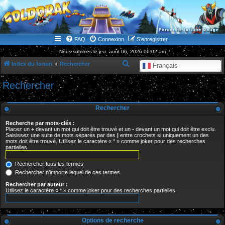
WWW.GOLDORAKGO.COM
le site de la Lune Rouge
FAQ
Connexion
S’enregistrer
Nous sommes le jeu. août 06, 2026 06:02 am
R
Index du forum
Rechercher
Français
e
Rechercher
c
h
Rechercher
e
Recherche par mots-clés :
r
Placez un
+
devant un mot qui doit être trouvé et un
-
devant un mot qui doit être exclu.
Saisissez une suite de mots séparés par des
|
entre crochets si uniquement un des
c
mots doit être trouvé. Utilisez le caractère « * » comme joker pour des recherches
partielles.
h
e
Rechercher tous les termes
r
Rechercher n’importe lequel de ces termes
Rechercher par auteur :
Utilisez le caractère « * » comme joker pour des recherches partielles.
Options de recherche