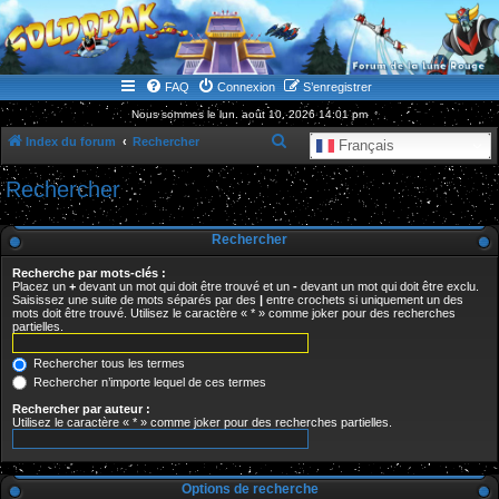
WWW.GOLDORAKGO.COM
le site de la Lune Rouge
FAQ
Connexion
S’enregistrer
Nous sommes le lun. août 10, 2026 14:01 pm
R
Index du forum
Rechercher
Français
e
Rechercher
c
h
Rechercher
e
Recherche par mots-clés :
r
Placez un
+
devant un mot qui doit être trouvé et un
-
devant un mot qui doit être exclu.
Saisissez une suite de mots séparés par des
|
entre crochets si uniquement un des
c
mots doit être trouvé. Utilisez le caractère « * » comme joker pour des recherches
partielles.
h
e
Rechercher tous les termes
r
Rechercher n’importe lequel de ces termes
Rechercher par auteur :
Utilisez le caractère « * » comme joker pour des recherches partielles.
Options de recherche