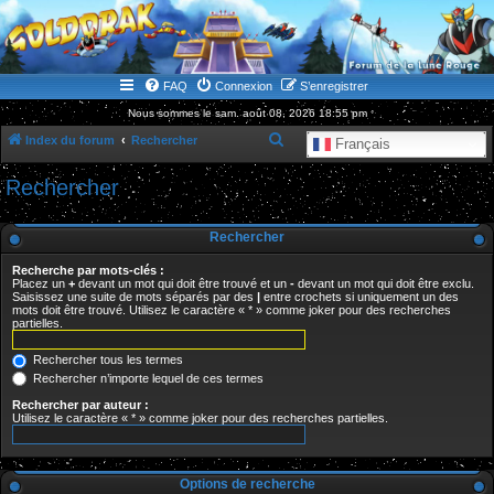
WWW.GOLDORAKGO.COM
le site de la Lune Rouge
FAQ
Connexion
S’enregistrer
Nous sommes le sam. août 08, 2026 18:55 pm
R
Index du forum
Rechercher
Français
e
Rechercher
c
h
Rechercher
e
Recherche par mots-clés :
r
Placez un
+
devant un mot qui doit être trouvé et un
-
devant un mot qui doit être exclu.
Saisissez une suite de mots séparés par des
|
entre crochets si uniquement un des
c
mots doit être trouvé. Utilisez le caractère « * » comme joker pour des recherches
partielles.
h
e
Rechercher tous les termes
r
Rechercher n’importe lequel de ces termes
Rechercher par auteur :
Utilisez le caractère « * » comme joker pour des recherches partielles.
Options de recherche