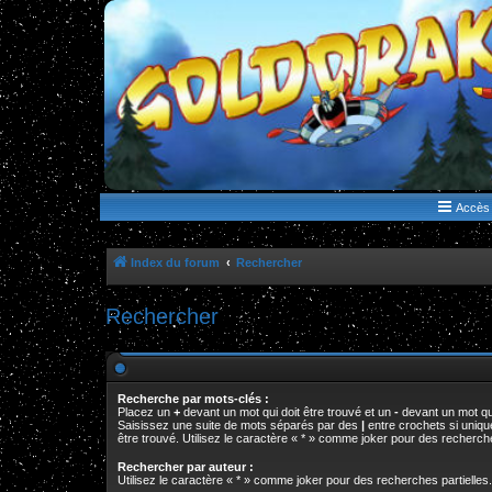
WWW.GOLDORAKGO.COM
le site de la Lune Rouge
Accès 
Index du forum
Rechercher
Rechercher
Recherche par mots-clés :
Placez un
+
devant un mot qui doit être trouvé et un
-
devant un mot qui
Saisissez une suite de mots séparés par des
|
entre crochets si uniq
être trouvé. Utilisez le caractère « * » comme joker pour des recherche
Rechercher par auteur :
Utilisez le caractère « * » comme joker pour des recherches partielles.