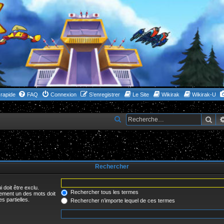
rapide
FAQ
Connexion
S’enregistrer
Le Site
Wikirak
Wikirak-U
Rec
R
e
c
h
Rechercher
e
r
 doit être exclu.
c
Rechercher tous les termes
uement un des mots doit
s partielles.
Rechercher n’importe lequel de ces termes
h
e