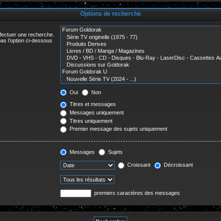
r
Options de recherche
ffectuer une recherche.
as l’option ci-dessous
Oui
Non
Titres et messages
Messages uniquement
Titres uniquement
Premier message des sujets uniquement
Messages
Sujets
Croissant
Décroissant
premiers caractères des messages