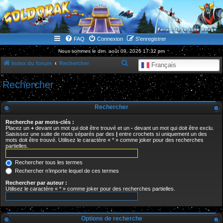
WWW.GOLDORAKGO.COM
le site de la Lune Rouge
FAQ
Connexion
S’enregistrer
Nous sommes le dim. août 09, 2026 17:32 pm
R
Index du forum
Rechercher
Français
e
Rechercher
c
h
Rechercher
e
Recherche par mots-clés :
r
Placez un
+
devant un mot qui doit être trouvé et un
-
devant un mot qui doit être exclu.
Saisissez une suite de mots séparés par des
|
entre crochets si uniquement un des
c
mots doit être trouvé. Utilisez le caractère « * » comme joker pour des recherches
partielles.
h
e
Rechercher tous les termes
r
Rechercher n’importe lequel de ces termes
Rechercher par auteur :
Utilisez le caractère « * » comme joker pour des recherches partielles.
Options de recherche