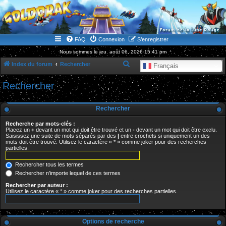
WWW.GOLDORAKGO.COM
le site de la Lune Rouge
FAQ
Connexion
S’enregistrer
Nous sommes le jeu. août 06, 2026 15:41 pm
R
Index du forum
Rechercher
Français
e
Rechercher
c
h
Rechercher
e
Recherche par mots-clés :
r
Placez un
+
devant un mot qui doit être trouvé et un
-
devant un mot qui doit être exclu.
Saisissez une suite de mots séparés par des
|
entre crochets si uniquement un des
c
mots doit être trouvé. Utilisez le caractère « * » comme joker pour des recherches
partielles.
h
e
Rechercher tous les termes
r
Rechercher n’importe lequel de ces termes
Rechercher par auteur :
Utilisez le caractère « * » comme joker pour des recherches partielles.
Options de recherche