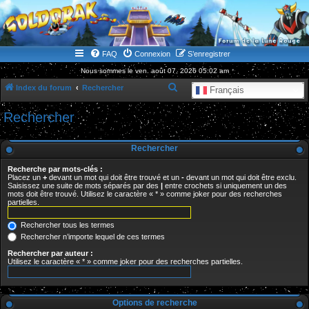
WWW.GOLDORAKGO.COM
le site de la Lune Rouge
FAQ
Connexion
S’enregistrer
Nous sommes le ven. août 07, 2026 05:02 am
R
Index du forum
Rechercher
Français
e
Rechercher
c
h
Rechercher
e
Recherche par mots-clés :
r
Placez un
+
devant un mot qui doit être trouvé et un
-
devant un mot qui doit être exclu.
Saisissez une suite de mots séparés par des
|
entre crochets si uniquement un des
c
mots doit être trouvé. Utilisez le caractère « * » comme joker pour des recherches
partielles.
h
e
Rechercher tous les termes
r
Rechercher n’importe lequel de ces termes
Rechercher par auteur :
Utilisez le caractère « * » comme joker pour des recherches partielles.
Options de recherche