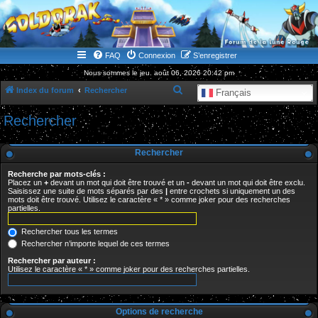
WWW.GOLDORAKGO.COM
le site de la Lune Rouge
FAQ
Connexion
S’enregistrer
Nous sommes le jeu. août 06, 2026 20:42 pm
R
Index du forum
Rechercher
Français
e
Rechercher
c
h
Rechercher
e
Recherche par mots-clés :
r
Placez un
+
devant un mot qui doit être trouvé et un
-
devant un mot qui doit être exclu.
Saisissez une suite de mots séparés par des
|
entre crochets si uniquement un des
c
mots doit être trouvé. Utilisez le caractère « * » comme joker pour des recherches
partielles.
h
e
Rechercher tous les termes
r
Rechercher n’importe lequel de ces termes
Rechercher par auteur :
Utilisez le caractère « * » comme joker pour des recherches partielles.
Options de recherche