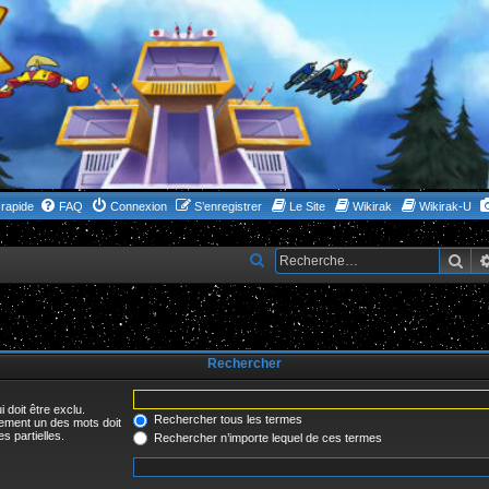
rapide
FAQ
Connexion
S’enregistrer
Le Site
Wikirak
Wikirak-U
Rec
R
e
c
h
Rechercher
e
r
 doit être exclu.
c
Rechercher tous les termes
uement un des mots doit
s partielles.
Rechercher n’importe lequel de ces termes
h
e