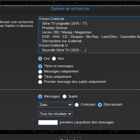
r
Options de recherche
ffectuer une recherche.
as l’option ci-dessous
Oui
Non
Titres et messages
Messages uniquement
Titres uniquement
Premier message des sujets uniquement
Messages
Sujets
Croissant
Décroissant
premiers caractères des messages