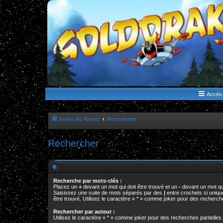
WWW.GOLDORAKGO.COM
le site de la Lune Rouge
Accès 
Index du forum
Rechercher
Rechercher
Recherche par mots-clés :
Placez un
+
devant un mot qui doit être trouvé et un
-
devant un mot qui
Saisissez une suite de mots séparés par des
|
entre crochets si uniq
être trouvé. Utilisez le caractère « * » comme joker pour des recherche
Rechercher par auteur :
Utilisez le caractère « * » comme joker pour des recherches partielles.