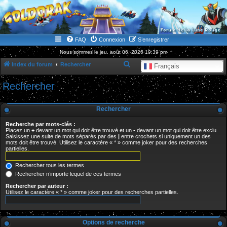
WWW.GOLDORAKGO.COM
le site de la Lune Rouge
FAQ
Connexion
S’enregistrer
Nous sommes le jeu. août 06, 2026 19:39 pm
R
Index du forum
Rechercher
Français
e
Rechercher
c
h
Rechercher
e
Recherche par mots-clés :
r
Placez un
+
devant un mot qui doit être trouvé et un
-
devant un mot qui doit être exclu.
Saisissez une suite de mots séparés par des
|
entre crochets si uniquement un des
c
mots doit être trouvé. Utilisez le caractère « * » comme joker pour des recherches
partielles.
h
e
Rechercher tous les termes
r
Rechercher n’importe lequel de ces termes
Rechercher par auteur :
Utilisez le caractère « * » comme joker pour des recherches partielles.
Options de recherche