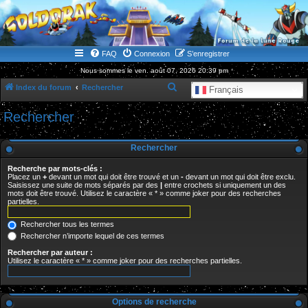
WWW.GOLDORAKGO.COM
le site de la Lune Rouge
FAQ
Connexion
S’enregistrer
Nous sommes le ven. août 07, 2026 20:39 pm
R
Index du forum
Rechercher
Français
e
Rechercher
c
h
Rechercher
e
Recherche par mots-clés :
r
Placez un
+
devant un mot qui doit être trouvé et un
-
devant un mot qui doit être exclu.
Saisissez une suite de mots séparés par des
|
entre crochets si uniquement un des
c
mots doit être trouvé. Utilisez le caractère « * » comme joker pour des recherches
partielles.
h
e
Rechercher tous les termes
r
Rechercher n’importe lequel de ces termes
Rechercher par auteur :
Utilisez le caractère « * » comme joker pour des recherches partielles.
Options de recherche