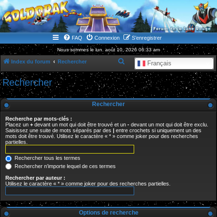
WWW.GOLDORAKGO.COM
le site de la Lune Rouge
FAQ
Connexion
S’enregistrer
Nous sommes le lun. août 10, 2026 06:33 am
R
Index du forum
Rechercher
Français
e
Rechercher
c
h
Rechercher
e
Recherche par mots-clés :
r
Placez un
+
devant un mot qui doit être trouvé et un
-
devant un mot qui doit être exclu.
Saisissez une suite de mots séparés par des
|
entre crochets si uniquement un des
c
mots doit être trouvé. Utilisez le caractère « * » comme joker pour des recherches
partielles.
h
e
Rechercher tous les termes
r
Rechercher n’importe lequel de ces termes
Rechercher par auteur :
Utilisez le caractère « * » comme joker pour des recherches partielles.
Options de recherche