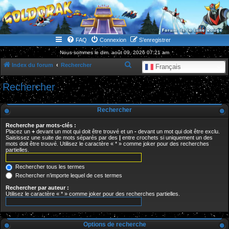
WWW.GOLDORAKGO.COM
le site de la Lune Rouge
FAQ
Connexion
S’enregistrer
Nous sommes le dim. août 09, 2026 07:21 am
R
Index du forum
Rechercher
Français
e
Rechercher
c
h
Rechercher
e
Recherche par mots-clés :
r
Placez un
+
devant un mot qui doit être trouvé et un
-
devant un mot qui doit être exclu.
Saisissez une suite de mots séparés par des
|
entre crochets si uniquement un des
c
mots doit être trouvé. Utilisez le caractère « * » comme joker pour des recherches
partielles.
h
e
Rechercher tous les termes
r
Rechercher n’importe lequel de ces termes
Rechercher par auteur :
Utilisez le caractère « * » comme joker pour des recherches partielles.
Options de recherche