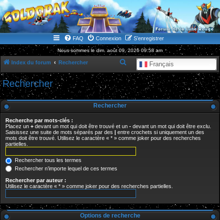
WWW.GOLDORAKGO.COM
le site de la Lune Rouge
FAQ
Connexion
S’enregistrer
Nous sommes le dim. août 09, 2026 09:58 am
R
Index du forum
Rechercher
Français
e
Rechercher
c
h
Rechercher
e
Recherche par mots-clés :
r
Placez un
+
devant un mot qui doit être trouvé et un
-
devant un mot qui doit être exclu.
Saisissez une suite de mots séparés par des
|
entre crochets si uniquement un des
c
mots doit être trouvé. Utilisez le caractère « * » comme joker pour des recherches
partielles.
h
e
Rechercher tous les termes
r
Rechercher n’importe lequel de ces termes
Rechercher par auteur :
Utilisez le caractère « * » comme joker pour des recherches partielles.
Options de recherche