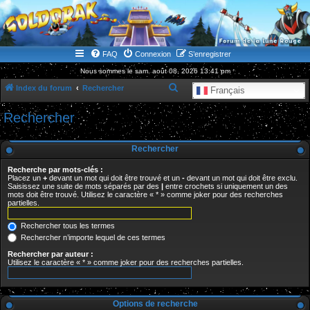
WWW.GOLDORAKGO.COM
le site de la Lune Rouge
FAQ
Connexion
S’enregistrer
Nous sommes le sam. août 08, 2026 13:41 pm
R
Index du forum
Rechercher
Français
e
Rechercher
c
h
Rechercher
e
Recherche par mots-clés :
r
Placez un
+
devant un mot qui doit être trouvé et un
-
devant un mot qui doit être exclu.
Saisissez une suite de mots séparés par des
|
entre crochets si uniquement un des
c
mots doit être trouvé. Utilisez le caractère « * » comme joker pour des recherches
partielles.
h
e
Rechercher tous les termes
r
Rechercher n’importe lequel de ces termes
Rechercher par auteur :
Utilisez le caractère « * » comme joker pour des recherches partielles.
Options de recherche