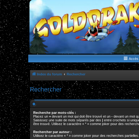
WWW.GOLDORAKGO.COM
le site de la Lune Rouge
Accès 
Index du forum
Rechercher
Rechercher
Recherche par mots-clés :
Placez un
+
devant un mot qui doit être trouvé et un
-
devant un mot qui
Saisissez une suite de mots séparés par des
|
entre crochets si uniq
être trouvé. Utilisez le caractère « * » comme joker pour des recherche
Rechercher par auteur :
Utilisez le caractère « * » comme joker pour des recherches partielles.