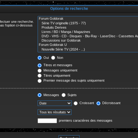
r
Options de recherche
ffectuer une recherche.
as l’option ci-dessous
Oui
Non
Titres et messages
Messages uniquement
Titres uniquement
Premier message des sujets uniquement
Messages
Sujets
Croissant
Décroissant
premiers caractères des messages