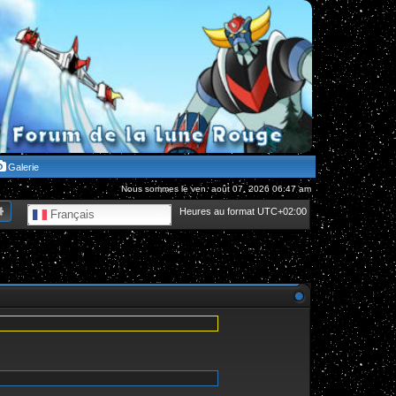
Galerie
Nous sommes le ven. août 07, 2026 06:47 am
hercher
Recherche avancée
Heures au format
UTC+02:00
Français