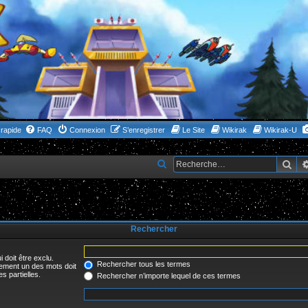
rapide
FAQ
Connexion
S’enregistrer
Le Site
Wikirak
Wikirak-U
Rec
R
e
c
h
Rechercher
e
r
 doit être exclu.
c
Rechercher tous les termes
uement un des mots doit
s partielles.
Rechercher n’importe lequel de ces termes
h
e