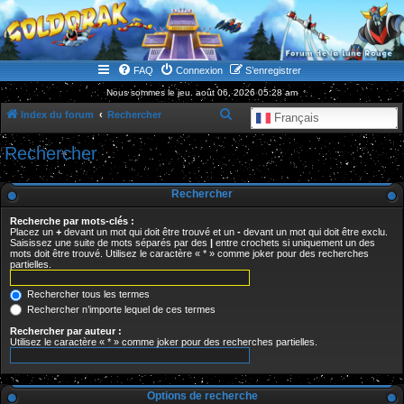
WWW.GOLDORAKGO.COM
le site de la Lune Rouge
FAQ
Connexion
S’enregistrer
Nous sommes le jeu. août 06, 2026 05:28 am
R
Index du forum
Rechercher
Français
e
Rechercher
c
h
Rechercher
e
Recherche par mots-clés :
r
Placez un
+
devant un mot qui doit être trouvé et un
-
devant un mot qui doit être exclu.
Saisissez une suite de mots séparés par des
|
entre crochets si uniquement un des
c
mots doit être trouvé. Utilisez le caractère « * » comme joker pour des recherches
partielles.
h
e
Rechercher tous les termes
r
Rechercher n’importe lequel de ces termes
Rechercher par auteur :
Utilisez le caractère « * » comme joker pour des recherches partielles.
Options de recherche