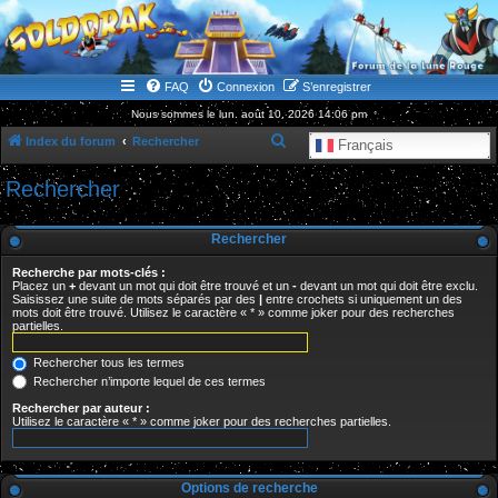
WWW.GOLDORAKGO.COM
le site de la Lune Rouge
FAQ
Connexion
S’enregistrer
Nous sommes le lun. août 10, 2026 14:06 pm
R
Index du forum
Rechercher
Français
e
Rechercher
c
h
Rechercher
e
Recherche par mots-clés :
r
Placez un
+
devant un mot qui doit être trouvé et un
-
devant un mot qui doit être exclu.
Saisissez une suite de mots séparés par des
|
entre crochets si uniquement un des
c
mots doit être trouvé. Utilisez le caractère « * » comme joker pour des recherches
partielles.
h
e
Rechercher tous les termes
r
Rechercher n’importe lequel de ces termes
Rechercher par auteur :
Utilisez le caractère « * » comme joker pour des recherches partielles.
Options de recherche