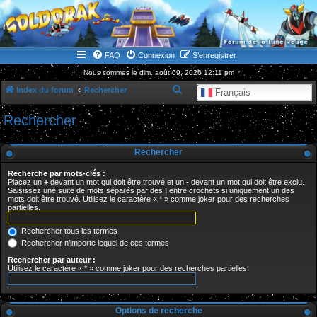
WWW.GOLDORAKGO.COM
le site de la Lune Rouge
FAQ
Connexion
S’enregistrer
Nous sommes le dim. août 09, 2026 12:11 pm
R
Index du forum
Rechercher
Français
e
Rechercher
c
h
Rechercher
e
Recherche par mots-clés :
r
Placez un
+
devant un mot qui doit être trouvé et un
-
devant un mot qui doit être exclu.
Saisissez une suite de mots séparés par des
|
entre crochets si uniquement un des
c
mots doit être trouvé. Utilisez le caractère « * » comme joker pour des recherches
partielles.
h
e
Rechercher tous les termes
r
Rechercher n’importe lequel de ces termes
Rechercher par auteur :
Utilisez le caractère « * » comme joker pour des recherches partielles.
Options de recherche