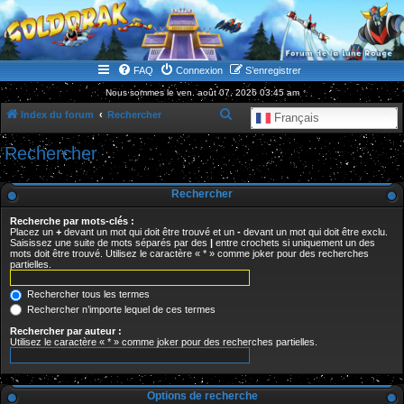
WWW.GOLDORAKGO.COM
le site de la Lune Rouge
FAQ
Connexion
S’enregistrer
Nous sommes le ven. août 07, 2026 03:45 am
R
Index du forum
Rechercher
Français
e
Rechercher
c
h
Rechercher
e
Recherche par mots-clés :
r
Placez un
+
devant un mot qui doit être trouvé et un
-
devant un mot qui doit être exclu.
Saisissez une suite de mots séparés par des
|
entre crochets si uniquement un des
c
mots doit être trouvé. Utilisez le caractère « * » comme joker pour des recherches
partielles.
h
e
Rechercher tous les termes
r
Rechercher n’importe lequel de ces termes
Rechercher par auteur :
Utilisez le caractère « * » comme joker pour des recherches partielles.
Options de recherche