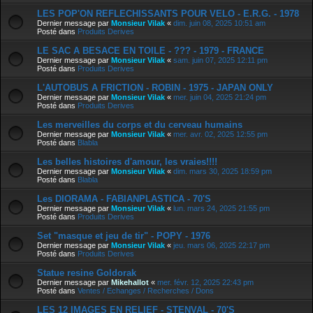
LES POP'ON REFLECHISSANTS POUR VELO - E.R.G. - 1978
Dernier message par
Monsieur Vilak
«
dim. juin 08, 2025 10:51 am
Posté dans
Produits Derives
LE SAC A BESACE EN TOILE - ??? - 1979 - FRANCE
Dernier message par
Monsieur Vilak
«
sam. juin 07, 2025 12:11 pm
Posté dans
Produits Derives
L'AUTOBUS A FRICTION - ROBIN - 1975 - JAPAN ONLY
Dernier message par
Monsieur Vilak
«
mer. juin 04, 2025 21:24 pm
Posté dans
Produits Derives
Les merveilles du corps et du cerveau humains
Dernier message par
Monsieur Vilak
«
mer. avr. 02, 2025 12:55 pm
Posté dans
Blabla
Les belles histoires d'amour, les vraies!!!!
Dernier message par
Monsieur Vilak
«
dim. mars 30, 2025 18:59 pm
Posté dans
Blabla
Les DIORAMA - FABIANPLASTICA - 70'S
Dernier message par
Monsieur Vilak
«
lun. mars 24, 2025 21:55 pm
Posté dans
Produits Derives
Set "masque et jeu de tir" - POPY - 1976
Dernier message par
Monsieur Vilak
«
jeu. mars 06, 2025 22:17 pm
Posté dans
Produits Derives
Statue resine Goldorak
Dernier message par
Mikehallot
«
mer. févr. 12, 2025 22:43 pm
Posté dans
Ventes / Echanges / Recherches / Dons
LES 12 IMAGES EN RELIEF - STENVAL - 70'S