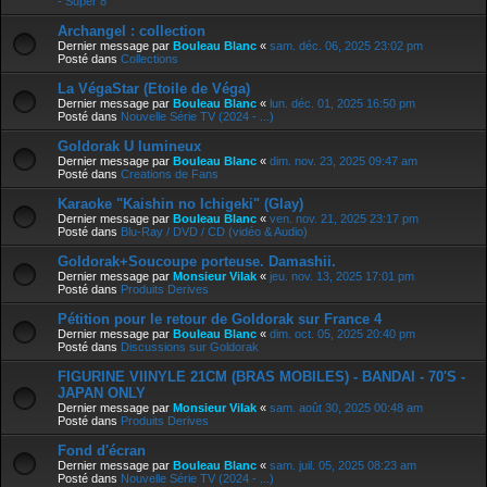
- Super 8
Archangel : collection
Dernier message par
Bouleau Blanc
«
sam. déc. 06, 2025 23:02 pm
Posté dans
Collections
La VégaStar (Etoile de Véga)
Dernier message par
Bouleau Blanc
«
lun. déc. 01, 2025 16:50 pm
Posté dans
Nouvelle Série TV (2024 - ...)
Goldorak U lumineux
Dernier message par
Bouleau Blanc
«
dim. nov. 23, 2025 09:47 am
Posté dans
Creations de Fans
Karaoke "Kaishin no Ichigeki" (Glay)
Dernier message par
Bouleau Blanc
«
ven. nov. 21, 2025 23:17 pm
Posté dans
Blu-Ray / DVD / CD (vidéo & Audio)
Goldorak+Soucoupe porteuse. Damashii.
Dernier message par
Monsieur Vilak
«
jeu. nov. 13, 2025 17:01 pm
Posté dans
Produits Derives
Pétition pour le retour de Goldorak sur France 4
Dernier message par
Bouleau Blanc
«
dim. oct. 05, 2025 20:40 pm
Posté dans
Discussions sur Goldorak
FIGURINE VIINYLE 21CM (BRAS MOBILES) - BANDAI - 70'S -
JAPAN ONLY
Dernier message par
Monsieur Vilak
«
sam. août 30, 2025 00:48 am
Posté dans
Produits Derives
Fond d'écran
Dernier message par
Bouleau Blanc
«
sam. juil. 05, 2025 08:23 am
Posté dans
Nouvelle Série TV (2024 - ...)