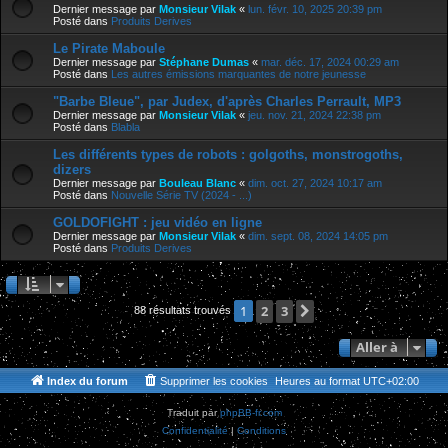
Dernier message par
Monsieur Vilak
«
lun. févr. 10, 2025 20:39 pm
Posté dans
Produits Derives
Le Pirate Maboule
Dernier message par
Stéphane Dumas
«
mar. déc. 17, 2024 00:29 am
Posté dans
Les autres émissions marquantes de notre jeunesse
"Barbe Bleue", par Judex, d'après Charles Perrault, MP3
Dernier message par
Monsieur Vilak
«
jeu. nov. 21, 2024 22:38 pm
Posté dans
Blabla
Les différents types de robots : golgoths, monstrogoths,
dizers
Dernier message par
Bouleau Blanc
«
dim. oct. 27, 2024 10:17 am
Posté dans
Nouvelle Série TV (2024 - ...)
GOLDOFIGHT : jeu vidéo en ligne
Dernier message par
Monsieur Vilak
«
dim. sept. 08, 2024 14:05 pm
Posté dans
Produits Derives
2
3
Suivante
1
88 résultats trouvés
Aller à
Index du forum
Supprimer les cookies
Heures au format
UTC+02:00
Traduit par
phpBB-fr.com
Confidentialité
|
Conditions