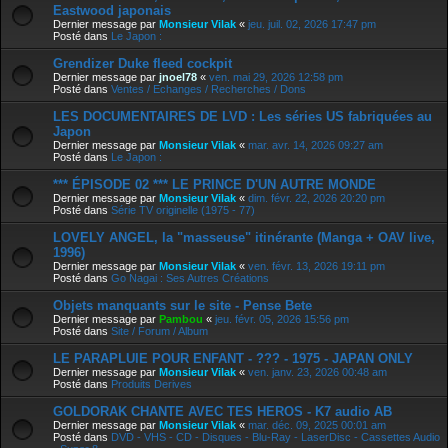
Eastwood japonais
Dernier message par
Monsieur Vilak
«
jeu. juil. 02, 2026 17:47 pm
Posté dans
Le Japon :
Grendizer Duke fleed cockpit
Dernier message par
jnoel78
«
ven. mai 29, 2026 12:58 pm
Posté dans
Ventes / Echanges / Recherches / Dons
LES DOCUMENTAIRES DE LVD : Les séries US fabriquées au
Japon
Dernier message par
Monsieur Vilak
«
mar. avr. 14, 2026 09:27 am
Posté dans
Le Japon :
*** ÉPISODE 02 *** LE PRINCE D'UN AUTRE MONDE
Dernier message par
Monsieur Vilak
«
dim. févr. 22, 2026 20:20 pm
Posté dans
Série TV originelle (1975 - 77)
LOVELY ANGEL, la "masseuse" itinérante (Manga + OAV live,
1996)
Dernier message par
Monsieur Vilak
«
ven. févr. 13, 2026 19:11 pm
Posté dans
Go Nagai : Ses Autres Créations
Objets manquants sur le site - Pense Bete
Dernier message par
Pambou
«
jeu. févr. 05, 2026 15:56 pm
Posté dans
Site / Forum / Album
LE PARAPLUIE POUR ENFANT - ??? - 1975 - JAPAN ONLY
Dernier message par
Monsieur Vilak
«
ven. janv. 23, 2026 00:48 am
Posté dans
Produits Derives
GOLDORAK CHANTE AVEC TES HEROS - K7 audio AB
Dernier message par
Monsieur Vilak
«
mar. déc. 09, 2025 00:01 am
Posté dans
DVD - VHS - CD - Disques - Blu-Ray - LaserDisc - Cassettes Audio