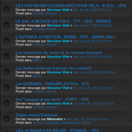
LES POP'ON REFLECHISSANTS POUR VELO - E.R.G. - 1978
Dernier message par
Monsieur Vilak
«
dim. juin 08, 2025 10:51 am
Posté dans
Produits Derives
LE SAC A BESACE EN TOILE - ??? - 1979 - FRANCE
Dernier message par
Monsieur Vilak
«
sam. juin 07, 2025 12:11 pm
Posté dans
Produits Derives
L'AUTOBUS A FRICTION - ROBIN - 1975 - JAPAN ONLY
Dernier message par
Monsieur Vilak
«
mer. juin 04, 2025 21:24 pm
Posté dans
Produits Derives
Les merveilles du corps et du cerveau humains
Dernier message par
Monsieur Vilak
«
mer. avr. 02, 2025 12:55 pm
Posté dans
Blabla
Les belles histoires d'amour, les vraies!!!!
Dernier message par
Monsieur Vilak
«
dim. mars 30, 2025 18:59 pm
Posté dans
Blabla
Les DIORAMA - FABIANPLASTICA - 70'S
Dernier message par
Monsieur Vilak
«
lun. mars 24, 2025 21:55 pm
Posté dans
Produits Derives
Set "masque et jeu de tir" - POPY - 1976
Dernier message par
Monsieur Vilak
«
jeu. mars 06, 2025 22:17 pm
Posté dans
Produits Derives
Statue resine Goldorak
Dernier message par
Mikehallot
«
mer. févr. 12, 2025 22:43 pm
Posté dans
Ventes / Echanges / Recherches / Dons
LES 12 IMAGES EN RELIEF - STENVAL - 70'S