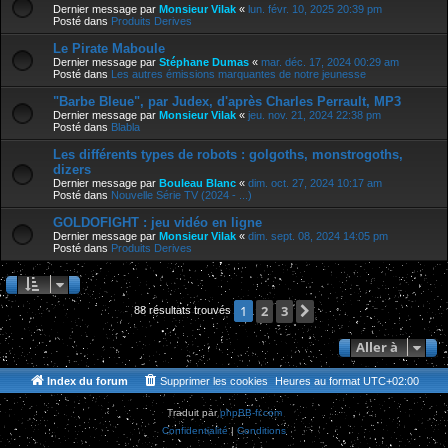
Dernier message par
Monsieur Vilak
«
lun. févr. 10, 2025 20:39 pm
Posté dans
Produits Derives
Le Pirate Maboule
Dernier message par
Stéphane Dumas
«
mar. déc. 17, 2024 00:29 am
Posté dans
Les autres émissions marquantes de notre jeunesse
"Barbe Bleue", par Judex, d'après Charles Perrault, MP3
Dernier message par
Monsieur Vilak
«
jeu. nov. 21, 2024 22:38 pm
Posté dans
Blabla
Les différents types de robots : golgoths, monstrogoths,
dizers
Dernier message par
Bouleau Blanc
«
dim. oct. 27, 2024 10:17 am
Posté dans
Nouvelle Série TV (2024 - ...)
GOLDOFIGHT : jeu vidéo en ligne
Dernier message par
Monsieur Vilak
«
dim. sept. 08, 2024 14:05 pm
Posté dans
Produits Derives
2
3
Suivante
1
88 résultats trouvés
Aller à
Index du forum
Supprimer les cookies
Heures au format
UTC+02:00
Traduit par
phpBB-fr.com
Confidentialité
|
Conditions