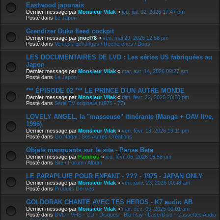
Eastwood japonais
Dernier message par
Monsieur Vilak
«
jeu. juil. 02, 2026 17:47 pm
Posté dans
Le Japon :
Grendizer Duke fleed cockpit
Dernier message par
jnoel78
«
ven. mai 29, 2026 12:58 pm
Posté dans
Ventes / Echanges / Recherches / Dons
LES DOCUMENTAIRES DE LVD : Les séries US fabriquées au
Japon
Dernier message par
Monsieur Vilak
«
mar. avr. 14, 2026 09:27 am
Posté dans
Le Japon :
*** ÉPISODE 02 *** LE PRINCE D'UN AUTRE MONDE
Dernier message par
Monsieur Vilak
«
dim. févr. 22, 2026 20:20 pm
Posté dans
Série TV originelle (1975 - 77)
LOVELY ANGEL, la "masseuse" itinérante (Manga + OAV live,
1996)
Dernier message par
Monsieur Vilak
«
ven. févr. 13, 2026 19:11 pm
Posté dans
Go Nagai : Ses Autres Créations
Objets manquants sur le site - Pense Bete
Dernier message par
Pambou
«
jeu. févr. 05, 2026 15:56 pm
Posté dans
Site / Forum / Album
LE PARAPLUIE POUR ENFANT - ??? - 1975 - JAPAN ONLY
Dernier message par
Monsieur Vilak
«
ven. janv. 23, 2026 00:48 am
Posté dans
Produits Derives
GOLDORAK CHANTE AVEC TES HEROS - K7 audio AB
Dernier message par
Monsieur Vilak
«
mar. déc. 09, 2025 00:01 am
Posté dans
DVD - VHS - CD - Disques - Blu-Ray - LaserDisc - Cassettes Audio