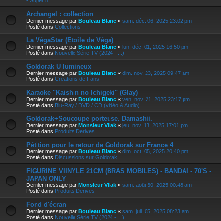
- Super 8
Archangel : collection
Dernier message par
Bouleau Blanc
«
sam. déc. 06, 2025 23:02 pm
Posté dans
Collections
La VégaStar (Etoile de Véga)
Dernier message par
Bouleau Blanc
«
lun. déc. 01, 2025 16:50 pm
Posté dans
Nouvelle Série TV (2024 - ...)
Goldorak U lumineux
Dernier message par
Bouleau Blanc
«
dim. nov. 23, 2025 09:47 am
Posté dans
Creations de Fans
Karaoke "Kaishin no Ichigeki" (Glay)
Dernier message par
Bouleau Blanc
«
ven. nov. 21, 2025 23:17 pm
Posté dans
Blu-Ray / DVD / CD (vidéo & Audio)
Goldorak+Soucoupe porteuse. Damashii.
Dernier message par
Monsieur Vilak
«
jeu. nov. 13, 2025 17:01 pm
Posté dans
Produits Derives
Pétition pour le retour de Goldorak sur France 4
Dernier message par
Bouleau Blanc
«
dim. oct. 05, 2025 20:40 pm
Posté dans
Discussions sur Goldorak
FIGURINE VIINYLE 21CM (BRAS MOBILES) - BANDAI - 70'S -
JAPAN ONLY
Dernier message par
Monsieur Vilak
«
sam. août 30, 2025 00:48 am
Posté dans
Produits Derives
Fond d'écran
Dernier message par
Bouleau Blanc
«
sam. juil. 05, 2025 08:23 am
Posté dans
Nouvelle Série TV (2024 - ...)