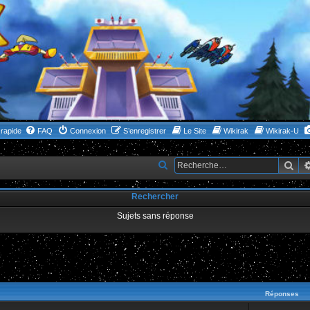
rapide
FAQ
Connexion
S’enregistrer
Le Site
Wikirak
Wikirak-U
Rec
R
e
Rechercher
c
h
Sujets sans réponse
e
r
c
ncée
h
Réponses
e