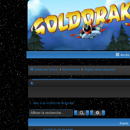
WWW.GOLDORAKGO.COM
le site de la Lune Rouge
Accès 
Index du forum
Rechercher
Sujets sans réponse
Aller à la recherche avancée
Rechercher
Recherche ava
Sujets