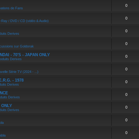
0
ations de Fans
0
u-Ray / DVD / CD (vidéo & Audio)
0
duits Derives
0
cussions sur Goldorak
DAI - 70'S - JAPAN ONLY
0
oduits Derives
0
velle Série TV (2024 - ...)
R.G. - 1978
0
duits Derives
ANCE
0
duits Derives
N ONLY
0
duits Derives
0
bla
0
abla