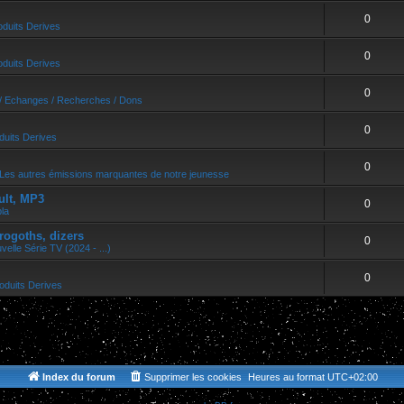
0
oduits Derives
0
oduits Derives
0
/ Echanges / Recherches / Dons
0
duits Derives
0
Les autres émissions marquantes de notre jeunesse
ult, MP3
0
bla
rogoths, dizers
0
velle Série TV (2024 - ...)
0
oduits Derives
Index du forum
Supprimer les cookies
Heures au format
UTC+02:00