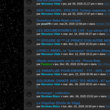
SUPER DURAND
par
Monsieur Vilak
»
jeu. juil. 09, 2026 21:17 pm
» dans
Les 
KEN TAKAKURA, 1931-2014, l'acteur superstar, l
par
Monsieur Vilak
»
jeu. juil. 02, 2026 17:47 pm
» dans
Le J
Grendizer Duke fleed cockpit
par
jnoel78
»
ven. mai 29, 2026 12:58 pm
» dans
Ventes / E
LES DOCUMENTAIRES DE LVD : Les séries US f
par
Monsieur Vilak
»
mar. avr. 14, 2026 09:27 am
» dans
Le 
*** ÉPISODE 02 *** LE PRINCE D'UN AUTRE M
par
Monsieur Vilak
»
dim. févr. 22, 2026 20:20 pm
» dans
Sér
LOVELY ANGEL, la "masseuse" itinérante (Manga
par
Monsieur Vilak
»
ven. févr. 13, 2026 19:11 pm
» dans
Go
Objets manquants sur le site - Pense Bete
par
Pambou
»
jeu. févr. 05, 2026 15:56 pm
» dans
Site / For
LE PARAPLUIE POUR ENFANT - ??? - 1975 - J
par
Monsieur Vilak
»
ven. janv. 23, 2026 00:48 am
» dans
Pr
GOLDORAK CHANTE AVEC TES HEROS - K7 au
par
Monsieur Vilak
»
mar. déc. 09, 2025 00:01 am
» dans
DV
8
Archangel : collection
par
Bouleau Blanc
»
sam. déc. 06, 2025 23:02 pm
» dans
Co
La VégaStar (Etoile de Véga)
par
Bouleau Blanc
»
lun. déc. 01, 2025 16:50 pm
» dans
Nou