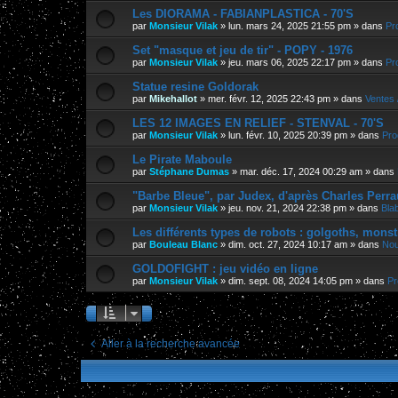
Les DIORAMA - FABIANPLASTICA - 70'S
par
Monsieur Vilak
»
lun. mars 24, 2025 21:55 pm
» dans
Pr
Set "masque et jeu de tir" - POPY - 1976
par
Monsieur Vilak
»
jeu. mars 06, 2025 22:17 pm
» dans
Pr
Statue resine Goldorak
par
Mikehallot
»
mer. févr. 12, 2025 22:43 pm
» dans
Ventes 
LES 12 IMAGES EN RELIEF - STENVAL - 70'S
par
Monsieur Vilak
»
lun. févr. 10, 2025 20:39 pm
» dans
Pro
Le Pirate Maboule
par
Stéphane Dumas
»
mar. déc. 17, 2024 00:29 am
» dans
"Barbe Bleue", par Judex, d'après Charles Perra
par
Monsieur Vilak
»
jeu. nov. 21, 2024 22:38 pm
» dans
Bla
Les différents types de robots : golgoths, monst
par
Bouleau Blanc
»
dim. oct. 27, 2024 10:17 am
» dans
Nou
GOLDOFIGHT : jeu vidéo en ligne
par
Monsieur Vilak
»
dim. sept. 08, 2024 14:05 pm
» dans
Pr
Aller à la recherche avancée