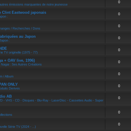
0
r
autres émissions marquantes de notre jeunesse
e Clint Eastwood japonais
0
apon :
0
changes / Recherches / Dons
abriquées au Japon
0
Japon :
ONDE
0
ie TV originelle (1975 - 77)
 + OAV live, 1996)
0
 Nagai : Ses Autres Créations
0
um / Album
APAN ONLY
0
oduits Derives
dio AB
0
D - VHS - CD - Disques - Blu-Ray - LaserDisc - Cassettes Audio - Super
0
llections
0
velle Série TV (2024 - ...)