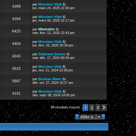
par
Monsieur Vilak
4289
lun. mars 24, 2025 21:55 pm
par
Monsieur Vilak
4264
jeu. mars 06, 2025 22:17 pm
par
Mikehallot
6425
mer. févr. 12, 2025 22:43 pm
par
Monsieur Vilak
4404
lun. févr. 10, 2025 20:39 pm
par
Stéphane Dumas
4343
mar. déc. 17, 2024 00:29 am
par
Monsieur Vilak
4533
jeu. nov. 21, 2024 22:38 pm
par
Bouleau Blanc
5687
dim. oct. 27, 2024 10:17 am
par
Monsieur Vilak
4331
dim. sept. 08, 2024 14:05 pm
2
3
Suivante
1
88 résultats trouvés
Aller à