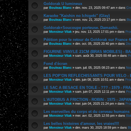
Goldorak U lumineux
par
Bouleau Blanc
»
dim. nov. 23, 2025 09:47 am
» dans
Cre
Karaoke "Kaishin no Ichigeki" (Glay)
par
Bouleau Blanc
»
ven. nov. 21, 2025 23:17 pm
» dans
Bl
Goldorak+Soucoupe porteuse. Damashii.
par
Monsieur Vilak
»
jeu. nov. 13, 2025 17:01 pm
» dans
Pro
Pétition pour le retour de Goldorak sur France 4
par
Bouleau Blanc
»
dim. oct. 05, 2025 20:40 pm
» dans
Dis
FIGURINE VIINYLE 21CM (BRAS MOBILES) - BAN
par
Monsieur Vilak
»
sam. août 30, 2025 00:48 am
» dans
Pr
Fond d'écran
par
Bouleau Blanc
»
sam. juil. 05, 2025 08:23 am
» dans
Nou
LES POP'ON REFLECHISSANTS POUR VELO - E.
par
Monsieur Vilak
»
dim. juin 08, 2025 10:51 am
» dans
Pro
LE SAC A BESACE EN TOILE - ??? - 1979 - FR
par
Monsieur Vilak
»
sam. juin 07, 2025 12:11 pm
» dans
Pro
L'AUTOBUS A FRICTION - ROBIN - 1975 - JAPA
par
Monsieur Vilak
»
mer. juin 04, 2025 21:24 pm
» dans
Pro
Les merveilles du corps et du cerveau humains
par
Monsieur Vilak
»
mer. avr. 02, 2025 12:55 pm
» dans
Bla
Les belles histoires d'amour, les vraies!!!!
par
Monsieur Vilak
»
dim. mars 30, 2025 18:59 pm
» dans
Bl