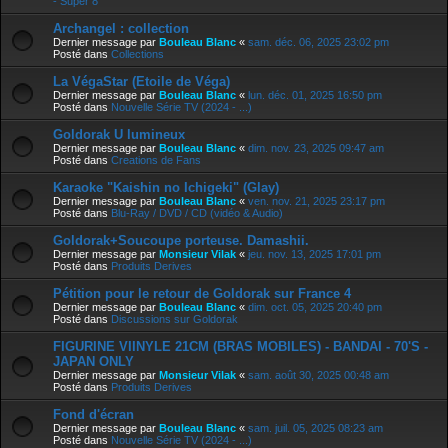
- Super 8
Archangel : collection
Dernier message par
Bouleau Blanc
«
sam. déc. 06, 2025 23:02 pm
Posté dans
Collections
La VégaStar (Etoile de Véga)
Dernier message par
Bouleau Blanc
«
lun. déc. 01, 2025 16:50 pm
Posté dans
Nouvelle Série TV (2024 - ...)
Goldorak U lumineux
Dernier message par
Bouleau Blanc
«
dim. nov. 23, 2025 09:47 am
Posté dans
Creations de Fans
Karaoke "Kaishin no Ichigeki" (Glay)
Dernier message par
Bouleau Blanc
«
ven. nov. 21, 2025 23:17 pm
Posté dans
Blu-Ray / DVD / CD (vidéo & Audio)
Goldorak+Soucoupe porteuse. Damashii.
Dernier message par
Monsieur Vilak
«
jeu. nov. 13, 2025 17:01 pm
Posté dans
Produits Derives
Pétition pour le retour de Goldorak sur France 4
Dernier message par
Bouleau Blanc
«
dim. oct. 05, 2025 20:40 pm
Posté dans
Discussions sur Goldorak
FIGURINE VIINYLE 21CM (BRAS MOBILES) - BANDAI - 70'S -
JAPAN ONLY
Dernier message par
Monsieur Vilak
«
sam. août 30, 2025 00:48 am
Posté dans
Produits Derives
Fond d'écran
Dernier message par
Bouleau Blanc
«
sam. juil. 05, 2025 08:23 am
Posté dans
Nouvelle Série TV (2024 - ...)