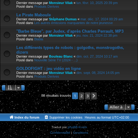
Dernier message par
Monsieur Vilak
«
lun. févr. 10, 2025 20:39 pm
Posté dans
Produits Derives
Le Pirate Maboule
Dernier message par
Stéphane Dumas
«
mar. déc. 17, 2024 00:29 am
Posté dans
Les autres émissions marquantes de notre jeunesse
"Barbe Bleue", par Judex, d'après Charles Perrault, MP3
Dernier message par
Monsieur Vilak
«
jeu. nov. 21, 2024 22:38 pm
Posté dans
Blabla
Les différents types de robots : golgoths, monstrogoths,
dizers
Dernier message par
Bouleau Blanc
«
dim. oct. 27, 2024 10:17 am
Posté dans
Nouvelle Série TV (2024 - ...)
GOLDOFIGHT : jeu vidéo en ligne
Dernier message par
Monsieur Vilak
«
dim. sept. 08, 2024 14:05 pm
Posté dans
Produits Derives
2
3
Suivante
1
88 résultats trouvés
Aller à
Index du forum
Supprimer les cookies
Heures au format
UTC+02:00
Traduit par
phpBB-fr.com
Confidentialité
|
Conditions