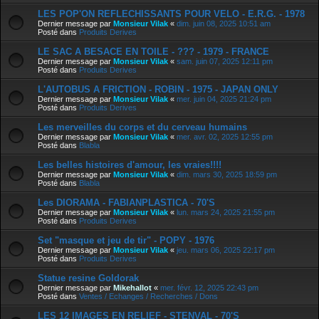
LES POP'ON REFLECHISSANTS POUR VELO - E.R.G. - 1978
Dernier message par
Monsieur Vilak
«
dim. juin 08, 2025 10:51 am
Posté dans
Produits Derives
LE SAC A BESACE EN TOILE - ??? - 1979 - FRANCE
Dernier message par
Monsieur Vilak
«
sam. juin 07, 2025 12:11 pm
Posté dans
Produits Derives
L'AUTOBUS A FRICTION - ROBIN - 1975 - JAPAN ONLY
Dernier message par
Monsieur Vilak
«
mer. juin 04, 2025 21:24 pm
Posté dans
Produits Derives
Les merveilles du corps et du cerveau humains
Dernier message par
Monsieur Vilak
«
mer. avr. 02, 2025 12:55 pm
Posté dans
Blabla
Les belles histoires d'amour, les vraies!!!!
Dernier message par
Monsieur Vilak
«
dim. mars 30, 2025 18:59 pm
Posté dans
Blabla
Les DIORAMA - FABIANPLASTICA - 70'S
Dernier message par
Monsieur Vilak
«
lun. mars 24, 2025 21:55 pm
Posté dans
Produits Derives
Set "masque et jeu de tir" - POPY - 1976
Dernier message par
Monsieur Vilak
«
jeu. mars 06, 2025 22:17 pm
Posté dans
Produits Derives
Statue resine Goldorak
Dernier message par
Mikehallot
«
mer. févr. 12, 2025 22:43 pm
Posté dans
Ventes / Echanges / Recherches / Dons
LES 12 IMAGES EN RELIEF - STENVAL - 70'S