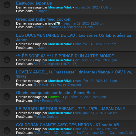
Eastwood japonais
Dernier message par
Monsieur Vilak
«
jeu. juil. 02, 2026 17:47 pm
Posté dans
Le Japon :
Grendizer Duke fleed cockpit
Dernier message par
jnoel78
«
ven. mai 29, 2026 12:58 pm
Posté dans
Ventes / Echanges / Recherches / Dons
LES DOCUMENTAIRES DE LVD : Les séries US fabriquées au
Japon
Dernier message par
Monsieur Vilak
«
mar. avr. 14, 2026 09:27 am
Posté dans
Le Japon :
*** ÉPISODE 02 *** LE PRINCE D'UN AUTRE MONDE
Dernier message par
Monsieur Vilak
«
dim. févr. 22, 2026 20:20 pm
Posté dans
Série TV originelle (1975 - 77)
LOVELY ANGEL, la "masseuse" itinérante (Manga + OAV live,
1996)
Dernier message par
Monsieur Vilak
«
ven. févr. 13, 2026 19:11 pm
Posté dans
Go Nagai : Ses Autres Créations
Objets manquants sur le site - Pense Bete
Dernier message par
Pambou
«
jeu. févr. 05, 2026 15:56 pm
Posté dans
Site / Forum / Album
LE PARAPLUIE POUR ENFANT - ??? - 1975 - JAPAN ONLY
Dernier message par
Monsieur Vilak
«
ven. janv. 23, 2026 00:48 am
Posté dans
Produits Derives
GOLDORAK CHANTE AVEC TES HEROS - K7 audio AB
Dernier message par
Monsieur Vilak
«
mar. déc. 09, 2025 00:01 am
Posté dans
DVD - VHS - CD - Disques - Blu-Ray - LaserDisc - Cassettes Audio