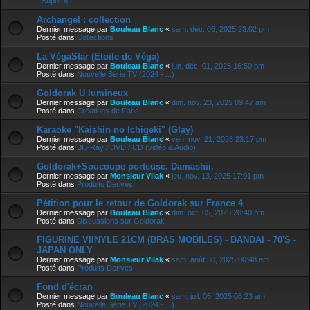
- Super 8
Archangel : collection
Dernier message par
Bouleau Blanc
«
sam. déc. 06, 2025 23:02 pm
Posté dans
Collections
La VégaStar (Etoile de Véga)
Dernier message par
Bouleau Blanc
«
lun. déc. 01, 2025 16:50 pm
Posté dans
Nouvelle Série TV (2024 - ...)
Goldorak U lumineux
Dernier message par
Bouleau Blanc
«
dim. nov. 23, 2025 09:47 am
Posté dans
Creations de Fans
Karaoke "Kaishin no Ichigeki" (Glay)
Dernier message par
Bouleau Blanc
«
ven. nov. 21, 2025 23:17 pm
Posté dans
Blu-Ray / DVD / CD (vidéo & Audio)
Goldorak+Soucoupe porteuse. Damashii.
Dernier message par
Monsieur Vilak
«
jeu. nov. 13, 2025 17:01 pm
Posté dans
Produits Derives
Pétition pour le retour de Goldorak sur France 4
Dernier message par
Bouleau Blanc
«
dim. oct. 05, 2025 20:40 pm
Posté dans
Discussions sur Goldorak
FIGURINE VIINYLE 21CM (BRAS MOBILES) - BANDAI - 70'S -
JAPAN ONLY
Dernier message par
Monsieur Vilak
«
sam. août 30, 2025 00:48 am
Posté dans
Produits Derives
Fond d'écran
Dernier message par
Bouleau Blanc
«
sam. juil. 05, 2025 08:23 am
Posté dans
Nouvelle Série TV (2024 - ...)