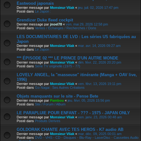
Eastwood japonais
Dernier message par
Monsieur Vilak
«
jeu. juil. 02, 2026 17:47 pm
Posté dans
Le Japon :
Grendizer Duke fleed cockpit
Dernier message par
jnoel78
«
ven. mai 29, 2026 12:58 pm
Posté dans
Ventes / Echanges / Recherches / Dons
LES DOCUMENTAIRES DE LVD : Les séries US fabriquées au
Japon
Dernier message par
Monsieur Vilak
«
mar. avr. 14, 2026 09:27 am
Posté dans
Le Japon :
*** ÉPISODE 02 *** LE PRINCE D'UN AUTRE MONDE
Dernier message par
Monsieur Vilak
«
dim. févr. 22, 2026 20:20 pm
Posté dans
Série TV originelle (1975 - 77)
LOVELY ANGEL, la "masseuse" itinérante (Manga + OAV live,
1996)
Dernier message par
Monsieur Vilak
«
ven. févr. 13, 2026 19:11 pm
Posté dans
Go Nagai : Ses Autres Créations
Objets manquants sur le site - Pense Bete
Dernier message par
Pambou
«
jeu. févr. 05, 2026 15:56 pm
Posté dans
Site / Forum / Album
LE PARAPLUIE POUR ENFANT - ??? - 1975 - JAPAN ONLY
Dernier message par
Monsieur Vilak
«
ven. janv. 23, 2026 00:48 am
Posté dans
Produits Derives
GOLDORAK CHANTE AVEC TES HEROS - K7 audio AB
Dernier message par
Monsieur Vilak
«
mar. déc. 09, 2025 00:01 am
Posté dans
DVD - VHS - CD - Disques - Blu-Ray - LaserDisc - Cassettes Audio