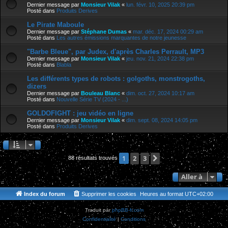
Dernier message par
Monsieur Vilak
«
lun. févr. 10, 2025 20:39 pm
Posté dans
Produits Derives
Le Pirate Maboule
Dernier message par
Stéphane Dumas
«
mar. déc. 17, 2024 00:29 am
Posté dans
Les autres émissions marquantes de notre jeunesse
"Barbe Bleue", par Judex, d'après Charles Perrault, MP3
Dernier message par
Monsieur Vilak
«
jeu. nov. 21, 2024 22:38 pm
Posté dans
Blabla
Les différents types de robots : golgoths, monstrogoths,
dizers
Dernier message par
Bouleau Blanc
«
dim. oct. 27, 2024 10:17 am
Posté dans
Nouvelle Série TV (2024 - ...)
GOLDOFIGHT : jeu vidéo en ligne
Dernier message par
Monsieur Vilak
«
dim. sept. 08, 2024 14:05 pm
Posté dans
Produits Derives
2
3
Suivante
1
88 résultats trouvés
Aller à
Index du forum
Supprimer les cookies
Heures au format
UTC+02:00
Traduit par
phpBB-fr.com
Confidentialité
|
Conditions