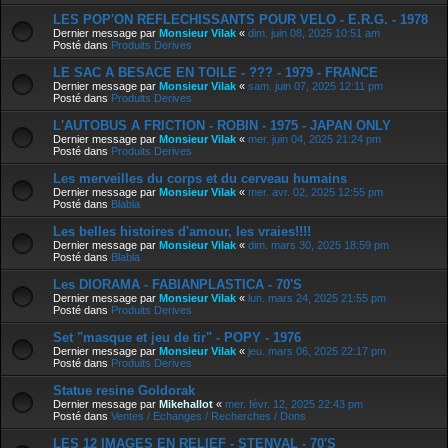
LES POP'ON REFLECHISSANTS POUR VELO - E.R.G. - 1978
Dernier message par
Monsieur Vilak
«
dim. juin 08, 2025 10:51 am
Posté dans
Produits Derives
LE SAC A BESACE EN TOILE - ??? - 1979 - FRANCE
Dernier message par
Monsieur Vilak
«
sam. juin 07, 2025 12:11 pm
Posté dans
Produits Derives
L'AUTOBUS A FRICTION - ROBIN - 1975 - JAPAN ONLY
Dernier message par
Monsieur Vilak
«
mer. juin 04, 2025 21:24 pm
Posté dans
Produits Derives
Les merveilles du corps et du cerveau humains
Dernier message par
Monsieur Vilak
«
mer. avr. 02, 2025 12:55 pm
Posté dans
Blabla
Les belles histoires d'amour, les vraies!!!!
Dernier message par
Monsieur Vilak
«
dim. mars 30, 2025 18:59 pm
Posté dans
Blabla
Les DIORAMA - FABIANPLASTICA - 70'S
Dernier message par
Monsieur Vilak
«
lun. mars 24, 2025 21:55 pm
Posté dans
Produits Derives
Set "masque et jeu de tir" - POPY - 1976
Dernier message par
Monsieur Vilak
«
jeu. mars 06, 2025 22:17 pm
Posté dans
Produits Derives
Statue resine Goldorak
Dernier message par
Mikehallot
«
mer. févr. 12, 2025 22:43 pm
Posté dans
Ventes / Echanges / Recherches / Dons
LES 12 IMAGES EN RELIEF - STENVAL - 70'S