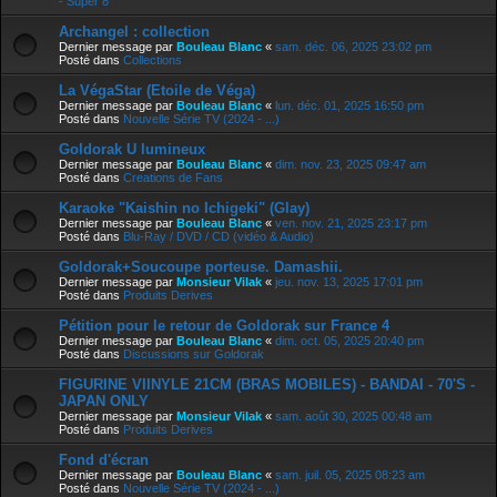
- Super 8
Archangel : collection
Dernier message par
Bouleau Blanc
«
sam. déc. 06, 2025 23:02 pm
Posté dans
Collections
La VégaStar (Etoile de Véga)
Dernier message par
Bouleau Blanc
«
lun. déc. 01, 2025 16:50 pm
Posté dans
Nouvelle Série TV (2024 - ...)
Goldorak U lumineux
Dernier message par
Bouleau Blanc
«
dim. nov. 23, 2025 09:47 am
Posté dans
Creations de Fans
Karaoke "Kaishin no Ichigeki" (Glay)
Dernier message par
Bouleau Blanc
«
ven. nov. 21, 2025 23:17 pm
Posté dans
Blu-Ray / DVD / CD (vidéo & Audio)
Goldorak+Soucoupe porteuse. Damashii.
Dernier message par
Monsieur Vilak
«
jeu. nov. 13, 2025 17:01 pm
Posté dans
Produits Derives
Pétition pour le retour de Goldorak sur France 4
Dernier message par
Bouleau Blanc
«
dim. oct. 05, 2025 20:40 pm
Posté dans
Discussions sur Goldorak
FIGURINE VIINYLE 21CM (BRAS MOBILES) - BANDAI - 70'S -
JAPAN ONLY
Dernier message par
Monsieur Vilak
«
sam. août 30, 2025 00:48 am
Posté dans
Produits Derives
Fond d'écran
Dernier message par
Bouleau Blanc
«
sam. juil. 05, 2025 08:23 am
Posté dans
Nouvelle Série TV (2024 - ...)