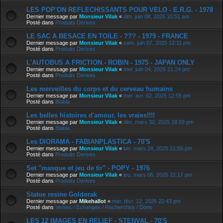
LES POP'ON REFLECHISSANTS POUR VELO - E.R.G. - 1978
Dernier message par
Monsieur Vilak
«
dim. juin 08, 2025 10:51 am
Posté dans
Produits Derives
LE SAC A BESACE EN TOILE - ??? - 1979 - FRANCE
Dernier message par
Monsieur Vilak
«
sam. juin 07, 2025 12:11 pm
Posté dans
Produits Derives
L'AUTOBUS A FRICTION - ROBIN - 1975 - JAPAN ONLY
Dernier message par
Monsieur Vilak
«
mer. juin 04, 2025 21:24 pm
Posté dans
Produits Derives
Les merveilles du corps et du cerveau humains
Dernier message par
Monsieur Vilak
«
mer. avr. 02, 2025 12:55 pm
Posté dans
Blabla
Les belles histoires d'amour, les vraies!!!!
Dernier message par
Monsieur Vilak
«
dim. mars 30, 2025 18:59 pm
Posté dans
Blabla
Les DIORAMA - FABIANPLASTICA - 70'S
Dernier message par
Monsieur Vilak
«
lun. mars 24, 2025 21:55 pm
Posté dans
Produits Derives
Set "masque et jeu de tir" - POPY - 1976
Dernier message par
Monsieur Vilak
«
jeu. mars 06, 2025 22:17 pm
Posté dans
Produits Derives
Statue resine Goldorak
Dernier message par
Mikehallot
«
mer. févr. 12, 2025 22:43 pm
Posté dans
Ventes / Echanges / Recherches / Dons
LES 12 IMAGES EN RELIEF - STENVAL - 70'S