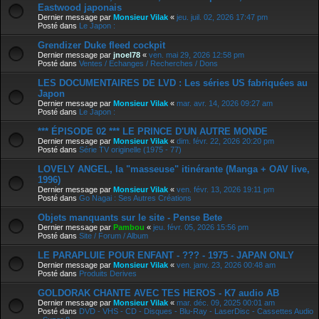
Eastwood japonais
Dernier message par
Monsieur Vilak
«
jeu. juil. 02, 2026 17:47 pm
Posté dans
Le Japon :
Grendizer Duke fleed cockpit
Dernier message par
jnoel78
«
ven. mai 29, 2026 12:58 pm
Posté dans
Ventes / Echanges / Recherches / Dons
LES DOCUMENTAIRES DE LVD : Les séries US fabriquées au
Japon
Dernier message par
Monsieur Vilak
«
mar. avr. 14, 2026 09:27 am
Posté dans
Le Japon :
*** ÉPISODE 02 *** LE PRINCE D'UN AUTRE MONDE
Dernier message par
Monsieur Vilak
«
dim. févr. 22, 2026 20:20 pm
Posté dans
Série TV originelle (1975 - 77)
LOVELY ANGEL, la "masseuse" itinérante (Manga + OAV live,
1996)
Dernier message par
Monsieur Vilak
«
ven. févr. 13, 2026 19:11 pm
Posté dans
Go Nagai : Ses Autres Créations
Objets manquants sur le site - Pense Bete
Dernier message par
Pambou
«
jeu. févr. 05, 2026 15:56 pm
Posté dans
Site / Forum / Album
LE PARAPLUIE POUR ENFANT - ??? - 1975 - JAPAN ONLY
Dernier message par
Monsieur Vilak
«
ven. janv. 23, 2026 00:48 am
Posté dans
Produits Derives
GOLDORAK CHANTE AVEC TES HEROS - K7 audio AB
Dernier message par
Monsieur Vilak
«
mar. déc. 09, 2025 00:01 am
Posté dans
DVD - VHS - CD - Disques - Blu-Ray - LaserDisc - Cassettes Audio