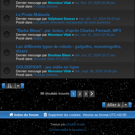
Dernier message par
Monsieur Vilak
«
lun. févr. 10, 2025 20:39 pm
Posté dans
Produits Derives
Le Pirate Maboule
Dernier message par
Stéphane Dumas
«
mar. déc. 17, 2024 00:29 am
Posté dans
Les autres émissions marquantes de notre jeunesse
"Barbe Bleue", par Judex, d'après Charles Perrault, MP3
Dernier message par
Monsieur Vilak
«
jeu. nov. 21, 2024 22:38 pm
Posté dans
Blabla
Les différents types de robots : golgoths, monstrogoths,
dizers
Dernier message par
Bouleau Blanc
«
dim. oct. 27, 2024 10:17 am
Posté dans
Nouvelle Série TV (2024 - ...)
GOLDOFIGHT : jeu vidéo en ligne
Dernier message par
Monsieur Vilak
«
dim. sept. 08, 2024 14:05 pm
Posté dans
Produits Derives
2
3
Suivante
1
88 résultats trouvés
Aller à
Index du forum
Supprimer les cookies
Heures au format
UTC+02:00
Traduit par
phpBB-fr.com
Confidentialité
|
Conditions