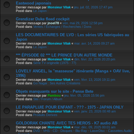
Eastwood japonais
Dernier message par
Monsieur Vilak
«
jeu. juil. 02, 2026 17:47 pm
Posté dans
Le Japon :
Grendizer Duke fleed cockpit
Dernier message par
jnoel78
«
ven. mai 29, 2026 12:58 pm
Posté dans
Ventes / Echanges / Recherches / Dons
LES DOCUMENTAIRES DE LVD : Les séries US fabriquées au
Japon
Dernier message par
Monsieur Vilak
«
mar. avr. 14, 2026 09:27 am
Posté dans
Le Japon :
*** ÉPISODE 02 *** LE PRINCE D'UN AUTRE MONDE
Dernier message par
Monsieur Vilak
«
dim. févr. 22, 2026 20:20 pm
Posté dans
Série TV originelle (1975 - 77)
LOVELY ANGEL, la "masseuse" itinérante (Manga + OAV live,
1996)
Dernier message par
Monsieur Vilak
«
ven. févr. 13, 2026 19:11 pm
Posté dans
Go Nagai : Ses Autres Créations
Objets manquants sur le site - Pense Bete
Dernier message par
Pambou
«
jeu. févr. 05, 2026 15:56 pm
Posté dans
Site / Forum / Album
LE PARAPLUIE POUR ENFANT - ??? - 1975 - JAPAN ONLY
Dernier message par
Monsieur Vilak
«
ven. janv. 23, 2026 00:48 am
Posté dans
Produits Derives
GOLDORAK CHANTE AVEC TES HEROS - K7 audio AB
Dernier message par
Monsieur Vilak
«
mar. déc. 09, 2025 00:01 am
Posté dans
DVD - VHS - CD - Disques - Blu-Ray - LaserDisc - Cassettes Audio