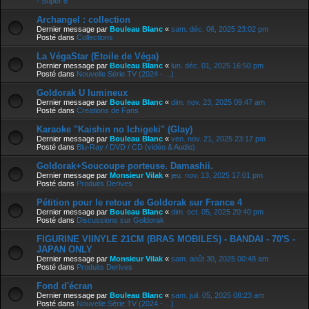
- Super 8
Archangel : collection
Dernier message par
Bouleau Blanc
«
sam. déc. 06, 2025 23:02 pm
Posté dans
Collections
La VégaStar (Etoile de Véga)
Dernier message par
Bouleau Blanc
«
lun. déc. 01, 2025 16:50 pm
Posté dans
Nouvelle Série TV (2024 - ...)
Goldorak U lumineux
Dernier message par
Bouleau Blanc
«
dim. nov. 23, 2025 09:47 am
Posté dans
Creations de Fans
Karaoke "Kaishin no Ichigeki" (Glay)
Dernier message par
Bouleau Blanc
«
ven. nov. 21, 2025 23:17 pm
Posté dans
Blu-Ray / DVD / CD (vidéo & Audio)
Goldorak+Soucoupe porteuse. Damashii.
Dernier message par
Monsieur Vilak
«
jeu. nov. 13, 2025 17:01 pm
Posté dans
Produits Derives
Pétition pour le retour de Goldorak sur France 4
Dernier message par
Bouleau Blanc
«
dim. oct. 05, 2025 20:40 pm
Posté dans
Discussions sur Goldorak
FIGURINE VIINYLE 21CM (BRAS MOBILES) - BANDAI - 70'S -
JAPAN ONLY
Dernier message par
Monsieur Vilak
«
sam. août 30, 2025 00:48 am
Posté dans
Produits Derives
Fond d'écran
Dernier message par
Bouleau Blanc
«
sam. juil. 05, 2025 08:23 am
Posté dans
Nouvelle Série TV (2024 - ...)