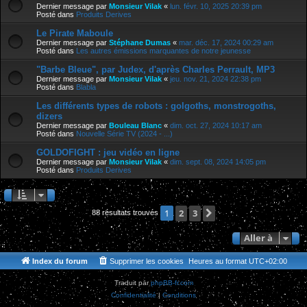
Dernier message par
Monsieur Vilak
«
lun. févr. 10, 2025 20:39 pm
Posté dans
Produits Derives
Le Pirate Maboule
Dernier message par
Stéphane Dumas
«
mar. déc. 17, 2024 00:29 am
Posté dans
Les autres émissions marquantes de notre jeunesse
"Barbe Bleue", par Judex, d'après Charles Perrault, MP3
Dernier message par
Monsieur Vilak
«
jeu. nov. 21, 2024 22:38 pm
Posté dans
Blabla
Les différents types de robots : golgoths, monstrogoths,
dizers
Dernier message par
Bouleau Blanc
«
dim. oct. 27, 2024 10:17 am
Posté dans
Nouvelle Série TV (2024 - ...)
GOLDOFIGHT : jeu vidéo en ligne
Dernier message par
Monsieur Vilak
«
dim. sept. 08, 2024 14:05 pm
Posté dans
Produits Derives
2
3
Suivante
1
88 résultats trouvés
Aller à
Index du forum
Supprimer les cookies
Heures au format
UTC+02:00
Traduit par
phpBB-fr.com
Confidentialité
|
Conditions