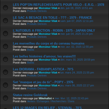
LES POP'ON REFLECHISSANTS POUR VELO - E.R.G. - 1978
Dernier message par
Monsieur Vilak
«
dim. juin 08, 2025 10:51 am
Posté dans
Produits Derives
LE SAC A BESACE EN TOILE - ??? - 1979 - FRANCE
Dernier message par
Monsieur Vilak
«
sam. juin 07, 2025 12:11 pm
Posté dans
Produits Derives
L'AUTOBUS A FRICTION - ROBIN - 1975 - JAPAN ONLY
Dernier message par
Monsieur Vilak
«
mer. juin 04, 2025 21:24 pm
Posté dans
Produits Derives
Les merveilles du corps et du cerveau humains
Dernier message par
Monsieur Vilak
«
mer. avr. 02, 2025 12:55 pm
Posté dans
Blabla
Les belles histoires d'amour, les vraies!!!!
Dernier message par
Monsieur Vilak
«
dim. mars 30, 2025 18:59 pm
Posté dans
Blabla
Les DIORAMA - FABIANPLASTICA - 70'S
Dernier message par
Monsieur Vilak
«
lun. mars 24, 2025 21:55 pm
Posté dans
Produits Derives
Set "masque et jeu de tir" - POPY - 1976
Dernier message par
Monsieur Vilak
«
jeu. mars 06, 2025 22:17 pm
Posté dans
Produits Derives
Statue resine Goldorak
Dernier message par
Mikehallot
«
mer. févr. 12, 2025 22:43 pm
Posté dans
Ventes / Echanges / Recherches / Dons
LES 12 IMAGES EN RELIEF - STENVAL - 70'S