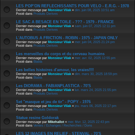
LES POP'ON REFLECHISSANTS POUR VELO - E.R.G. - 1978
Dernier message par
Monsieur Vilak
«
dim. juin 08, 2025 10:51 am
Posté dans
Produits Derives
LE SAC A BESACE EN TOILE - ??? - 1979 - FRANCE
Dernier message par
Monsieur Vilak
«
sam. juin 07, 2025 12:11 pm
Posté dans
Produits Derives
L'AUTOBUS A FRICTION - ROBIN - 1975 - JAPAN ONLY
Dernier message par
Monsieur Vilak
«
mer. juin 04, 2025 21:24 pm
Posté dans
Produits Derives
Les merveilles du corps et du cerveau humains
Dernier message par
Monsieur Vilak
«
mer. avr. 02, 2025 12:55 pm
Posté dans
Blabla
Les belles histoires d'amour, les vraies!!!!
Dernier message par
Monsieur Vilak
«
dim. mars 30, 2025 18:59 pm
Posté dans
Blabla
Les DIORAMA - FABIANPLASTICA - 70'S
Dernier message par
Monsieur Vilak
«
lun. mars 24, 2025 21:55 pm
Posté dans
Produits Derives
Set "masque et jeu de tir" - POPY - 1976
Dernier message par
Monsieur Vilak
«
jeu. mars 06, 2025 22:17 pm
Posté dans
Produits Derives
Statue resine Goldorak
Dernier message par
Mikehallot
«
mer. févr. 12, 2025 22:43 pm
Posté dans
Ventes / Echanges / Recherches / Dons
LES 12 IMAGES EN RELIEF - STENVAL - 70'S