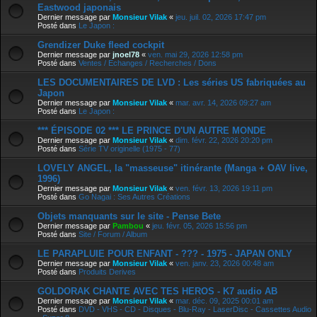
Eastwood japonais
Dernier message par
Monsieur Vilak
«
jeu. juil. 02, 2026 17:47 pm
Posté dans
Le Japon :
Grendizer Duke fleed cockpit
Dernier message par
jnoel78
«
ven. mai 29, 2026 12:58 pm
Posté dans
Ventes / Echanges / Recherches / Dons
LES DOCUMENTAIRES DE LVD : Les séries US fabriquées au
Japon
Dernier message par
Monsieur Vilak
«
mar. avr. 14, 2026 09:27 am
Posté dans
Le Japon :
*** ÉPISODE 02 *** LE PRINCE D'UN AUTRE MONDE
Dernier message par
Monsieur Vilak
«
dim. févr. 22, 2026 20:20 pm
Posté dans
Série TV originelle (1975 - 77)
LOVELY ANGEL, la "masseuse" itinérante (Manga + OAV live,
1996)
Dernier message par
Monsieur Vilak
«
ven. févr. 13, 2026 19:11 pm
Posté dans
Go Nagai : Ses Autres Créations
Objets manquants sur le site - Pense Bete
Dernier message par
Pambou
«
jeu. févr. 05, 2026 15:56 pm
Posté dans
Site / Forum / Album
LE PARAPLUIE POUR ENFANT - ??? - 1975 - JAPAN ONLY
Dernier message par
Monsieur Vilak
«
ven. janv. 23, 2026 00:48 am
Posté dans
Produits Derives
GOLDORAK CHANTE AVEC TES HEROS - K7 audio AB
Dernier message par
Monsieur Vilak
«
mar. déc. 09, 2025 00:01 am
Posté dans
DVD - VHS - CD - Disques - Blu-Ray - LaserDisc - Cassettes Audio