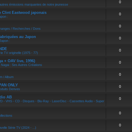
0
r
autres émissions marquantes de notre jeunesse
e Clint Eastwood japonais
0
apon :
0
changes / Recherches / Dons
abriquées au Japon
0
Japon :
ONDE
0
ie TV originelle (1975 - 77)
 + OAV live, 1996)
0
 Nagai : Ses Autres Créations
0
um / Album
APAN ONLY
0
oduits Derives
dio AB
0
D - VHS - CD - Disques - Blu-Ray - LaserDisc - Cassettes Audio - Super
0
llections
0
velle Série TV (2024 - ...)