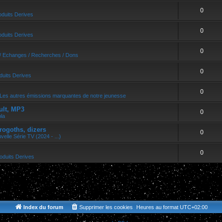
0
oduits Derives
0
oduits Derives
0
/ Echanges / Recherches / Dons
0
duits Derives
0
Les autres émissions marquantes de notre jeunesse
ult, MP3
0
bla
rogoths, dizers
0
velle Série TV (2024 - ...)
0
oduits Derives
Index du forum
Supprimer les cookies
Heures au format
UTC+02:00