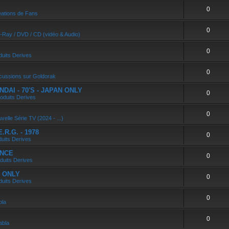
0
ations de Fans
0
u-Ray / DVD / CD (vidéo & Audio)
0
duits Derives
0
cussions sur Goldorak
DAI - 70'S - JAPAN ONLY
0
oduits Derives
0
velle Série TV (2024 - ...)
R.G. - 1978
0
duits Derives
ANCE
0
duits Derives
N ONLY
0
duits Derives
0
bla
0
abla