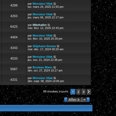
par
Monsieur Vilak
4289
lun. mars 24, 2025 21:55 pm
par
Monsieur Vilak
4263
jeu. mars 06, 2025 22:17 pm
par
Mikehallot
6425
mer. févr. 12, 2025 22:43 pm
par
Monsieur Vilak
4404
lun. févr. 10, 2025 20:39 pm
par
Stéphane Dumas
4343
mar. déc. 17, 2024 00:29 am
par
Monsieur Vilak
4533
jeu. nov. 21, 2024 22:38 pm
par
Bouleau Blanc
5687
dim. oct. 27, 2024 10:17 am
par
Monsieur Vilak
4331
dim. sept. 08, 2024 14:05 pm
2
3
Suivante
1
88 résultats trouvés
Aller à