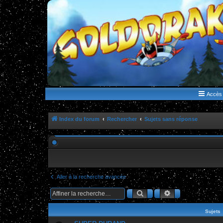
WWW.GOLDORAKGO.COM
le site de la Lune Rouge
Accès 
Index du forum
Rechercher
Sujets sans réponse
Aller à la recherche avancée
Rechercher
Recherche ava
Sujets