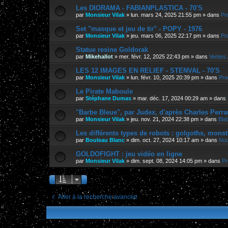
Les DIORAMA - FABIANPLASTICA - 70'S
par
Monsieur Vilak
»
lun. mars 24, 2025 21:55 pm
» dans
Pr
Set "masque et jeu de tir" - POPY - 1976
par
Monsieur Vilak
»
jeu. mars 06, 2025 22:17 pm
» dans
Pr
Statue resine Goldorak
par
Mikehallot
»
mer. févr. 12, 2025 22:43 pm
» dans
Ventes 
LES 12 IMAGES EN RELIEF - STENVAL - 70'S
par
Monsieur Vilak
»
lun. févr. 10, 2025 20:39 pm
» dans
Pro
Le Pirate Maboule
par
Stéphane Dumas
»
mar. déc. 17, 2024 00:29 am
» dans
"Barbe Bleue", par Judex, d'après Charles Perra
par
Monsieur Vilak
»
jeu. nov. 21, 2024 22:38 pm
» dans
Bla
Les différents types de robots : golgoths, monst
par
Bouleau Blanc
»
dim. oct. 27, 2024 10:17 am
» dans
Nou
GOLDOFIGHT : jeu vidéo en ligne
par
Monsieur Vilak
»
dim. sept. 08, 2024 14:05 pm
» dans
Pr
Aller à la recherche avancée