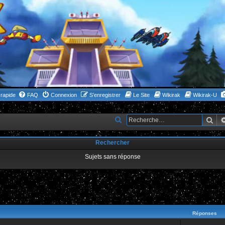
rapide
FAQ
Connexion
S’enregistrer
Le Site
Wikirak
Wikirak-U
Rec
R
e
Rechercher
c
h
Sujets sans réponse
e
r
c
ncée
h
Réponses
e