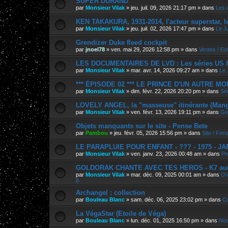
SUPER DURAND
par
Monsieur Vilak
»
jeu. juil. 09, 2026 21:17 pm
» dans
Les 
KEN TAKAKURA, 1931-2014, l'acteur superstar, l
par
Monsieur Vilak
»
jeu. juil. 02, 2026 17:47 pm
» dans
Le J
Grendizer Duke fleed cockpit
par
jnoel78
»
ven. mai 29, 2026 12:58 pm
» dans
Ventes / E
LES DOCUMENTAIRES DE LVD : Les séries US f
par
Monsieur Vilak
»
mar. avr. 14, 2026 09:27 am
» dans
Le 
*** ÉPISODE 02 *** LE PRINCE D'UN AUTRE M
par
Monsieur Vilak
»
dim. févr. 22, 2026 20:20 pm
» dans
Sér
LOVELY ANGEL, la "masseuse" itinérante (Manga
par
Monsieur Vilak
»
ven. févr. 13, 2026 19:11 pm
» dans
Go
Objets manquants sur le site - Pense Bete
par
Pambou
»
jeu. févr. 05, 2026 15:56 pm
» dans
Site / For
LE PARAPLUIE POUR ENFANT - ??? - 1975 - J
par
Monsieur Vilak
»
ven. janv. 23, 2026 00:48 am
» dans
Pr
GOLDORAK CHANTE AVEC TES HEROS - K7 au
par
Monsieur Vilak
»
mar. déc. 09, 2025 00:01 am
» dans
DV
8
Archangel : collection
par
Bouleau Blanc
»
sam. déc. 06, 2025 23:02 pm
» dans
Co
La VégaStar (Etoile de Véga)
par
Bouleau Blanc
»
lun. déc. 01, 2025 16:50 pm
» dans
Nou