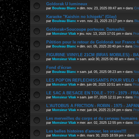
Goldorak U lumineux
par
Bouleau Blanc
»
dim. nov. 23, 2025 09:47 am
» dans
Cre
Karaoke "Kaishin no Ichigeki" (Glay)
par
Bouleau Blanc
»
ven. nov. 21, 2025 23:17 pm
» dans
Bl
Goldorak+Soucoupe porteuse. Damashii.
par
Monsieur Vilak
»
jeu. nov. 13, 2025 17:01 pm
» dans
Pro
Pétition pour le retour de Goldorak sur France 4
par
Bouleau Blanc
»
dim. oct. 05, 2025 20:40 pm
» dans
Dis
FIGURINE VIINYLE 21CM (BRAS MOBILES) - BAN
par
Monsieur Vilak
»
sam. août 30, 2025 00:48 am
» dans
Pr
Fond d'écran
par
Bouleau Blanc
»
sam. juil. 05, 2025 08:23 am
» dans
Nou
LES POP'ON REFLECHISSANTS POUR VELO - E.
par
Monsieur Vilak
»
dim. juin 08, 2025 10:51 am
» dans
Pro
LE SAC A BESACE EN TOILE - ??? - 1979 - FR
par
Monsieur Vilak
»
sam. juin 07, 2025 12:11 pm
» dans
Pro
L'AUTOBUS A FRICTION - ROBIN - 1975 - JAPA
par
Monsieur Vilak
»
mer. juin 04, 2025 21:24 pm
» dans
Pro
Les merveilles du corps et du cerveau humains
par
Monsieur Vilak
»
mer. avr. 02, 2025 12:55 pm
» dans
Bla
Les belles histoires d'amour, les vraies!!!!
par
Monsieur Vilak
»
dim. mars 30, 2025 18:59 pm
» dans
Bl