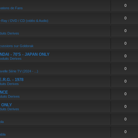
0
ations de Fans
0
u-Ray / DVD / CD (vidéo & Audio)
0
duits Derives
0
cussions sur Goldorak
DAI - 70'S - JAPAN ONLY
0
oduits Derives
0
velle Série TV (2024 - ...)
R.G. - 1978
0
duits Derives
ANCE
0
duits Derives
N ONLY
0
duits Derives
0
bla
0
abla