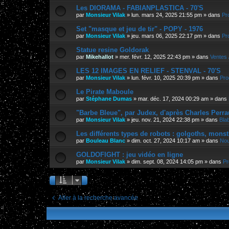
Les DIORAMA - FABIANPLASTICA - 70'S
par
Monsieur Vilak
»
lun. mars 24, 2025 21:55 pm
» dans
Pr
Set "masque et jeu de tir" - POPY - 1976
par
Monsieur Vilak
»
jeu. mars 06, 2025 22:17 pm
» dans
Pr
Statue resine Goldorak
par
Mikehallot
»
mer. févr. 12, 2025 22:43 pm
» dans
Ventes 
LES 12 IMAGES EN RELIEF - STENVAL - 70'S
par
Monsieur Vilak
»
lun. févr. 10, 2025 20:39 pm
» dans
Pro
Le Pirate Maboule
par
Stéphane Dumas
»
mar. déc. 17, 2024 00:29 am
» dans
"Barbe Bleue", par Judex, d'après Charles Perra
par
Monsieur Vilak
»
jeu. nov. 21, 2024 22:38 pm
» dans
Bla
Les différents types de robots : golgoths, monst
par
Bouleau Blanc
»
dim. oct. 27, 2024 10:17 am
» dans
Nou
GOLDOFIGHT : jeu vidéo en ligne
par
Monsieur Vilak
»
dim. sept. 08, 2024 14:05 pm
» dans
Pr
Aller à la recherche avancée