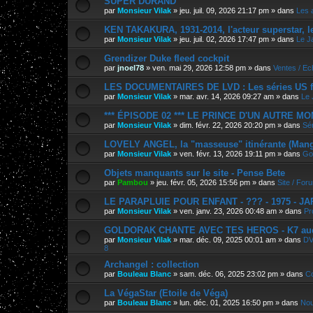
SUPER DURAND
par
Monsieur Vilak
»
jeu. juil. 09, 2026 21:17 pm
» dans
Les 
KEN TAKAKURA, 1931-2014, l'acteur superstar, l
par
Monsieur Vilak
»
jeu. juil. 02, 2026 17:47 pm
» dans
Le J
Grendizer Duke fleed cockpit
par
jnoel78
»
ven. mai 29, 2026 12:58 pm
» dans
Ventes / E
LES DOCUMENTAIRES DE LVD : Les séries US f
par
Monsieur Vilak
»
mar. avr. 14, 2026 09:27 am
» dans
Le 
*** ÉPISODE 02 *** LE PRINCE D'UN AUTRE M
par
Monsieur Vilak
»
dim. févr. 22, 2026 20:20 pm
» dans
Sér
LOVELY ANGEL, la "masseuse" itinérante (Manga
par
Monsieur Vilak
»
ven. févr. 13, 2026 19:11 pm
» dans
Go
Objets manquants sur le site - Pense Bete
par
Pambou
»
jeu. févr. 05, 2026 15:56 pm
» dans
Site / For
LE PARAPLUIE POUR ENFANT - ??? - 1975 - J
par
Monsieur Vilak
»
ven. janv. 23, 2026 00:48 am
» dans
Pr
GOLDORAK CHANTE AVEC TES HEROS - K7 au
par
Monsieur Vilak
»
mar. déc. 09, 2025 00:01 am
» dans
DV
8
Archangel : collection
par
Bouleau Blanc
»
sam. déc. 06, 2025 23:02 pm
» dans
Co
La VégaStar (Etoile de Véga)
par
Bouleau Blanc
»
lun. déc. 01, 2025 16:50 pm
» dans
Nou