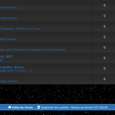
0
oduits Derives
0
oduits Derives
0
/ Echanges / Recherches / Dons
0
duits Derives
0
Les autres émissions marquantes de notre jeunesse
ult, MP3
0
bla
rogoths, dizers
0
velle Série TV (2024 - ...)
0
oduits Derives
Index du forum
Supprimer les cookies
Heures au format
UTC+02:00