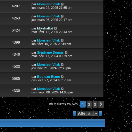
par
Monsieur Vilak
4287
lun. mars 24, 2025 21:55 pm
par
Monsieur Vilak
4263
jeu. mars 06, 2025 22:17 pm
par
Mikehallot
6424
mer. févr. 12, 2025 22:43 pm
par
Monsieur Vilak
4399
lun. févr. 10, 2025 20:39 pm
par
Stéphane Dumas
4340
mar. déc. 17, 2024 00:29 am
par
Monsieur Vilak
4533
jeu. nov. 21, 2024 22:38 pm
par
Bouleau Blanc
5685
dim. oct. 27, 2024 10:17 am
par
Monsieur Vilak
4330
dim. sept. 08, 2024 14:05 pm
2
3
Suivante
1
88 résultats trouvés
Aller à