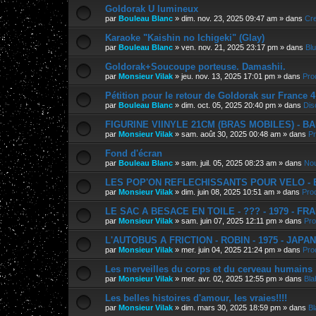
Goldorak U lumineux
par
Bouleau Blanc
»
dim. nov. 23, 2025 09:47 am
» dans
Cre
Karaoke "Kaishin no Ichigeki" (Glay)
par
Bouleau Blanc
»
ven. nov. 21, 2025 23:17 pm
» dans
Bl
Goldorak+Soucoupe porteuse. Damashii.
par
Monsieur Vilak
»
jeu. nov. 13, 2025 17:01 pm
» dans
Pro
Pétition pour le retour de Goldorak sur France 4
par
Bouleau Blanc
»
dim. oct. 05, 2025 20:40 pm
» dans
Dis
FIGURINE VIINYLE 21CM (BRAS MOBILES) - BAN
par
Monsieur Vilak
»
sam. août 30, 2025 00:48 am
» dans
Pr
Fond d'écran
par
Bouleau Blanc
»
sam. juil. 05, 2025 08:23 am
» dans
Nou
LES POP'ON REFLECHISSANTS POUR VELO - E.
par
Monsieur Vilak
»
dim. juin 08, 2025 10:51 am
» dans
Pro
LE SAC A BESACE EN TOILE - ??? - 1979 - FR
par
Monsieur Vilak
»
sam. juin 07, 2025 12:11 pm
» dans
Pro
L'AUTOBUS A FRICTION - ROBIN - 1975 - JAPA
par
Monsieur Vilak
»
mer. juin 04, 2025 21:24 pm
» dans
Pro
Les merveilles du corps et du cerveau humains
par
Monsieur Vilak
»
mer. avr. 02, 2025 12:55 pm
» dans
Bla
Les belles histoires d'amour, les vraies!!!!
par
Monsieur Vilak
»
dim. mars 30, 2025 18:59 pm
» dans
Bl