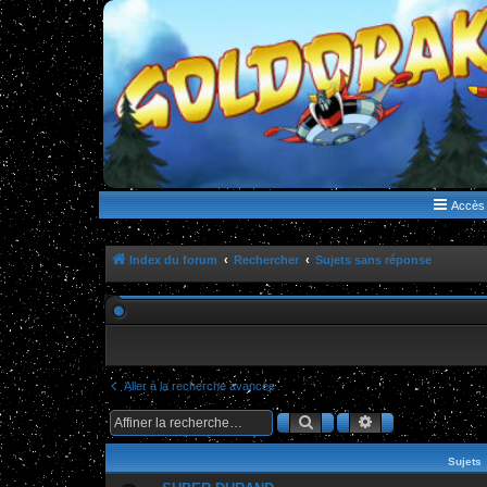
WWW.GOLDORAKGO.COM
le site de la Lune Rouge
Accès 
Index du forum
Rechercher
Sujets sans réponse
Aller à la recherche avancée
Rechercher
Recherche ava
Sujets