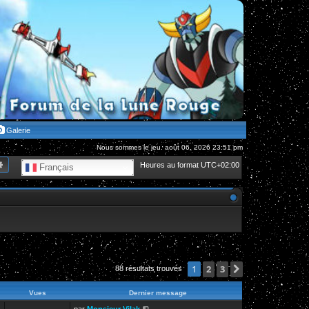
Galerie
Nous sommes le jeu. août 06, 2026 23:51 pm
hercher
Recherche avancée
Heures au format
UTC+02:00
Français
2
3
Suivante
1
88 résultats trouvés
Vues
Dernier message
par
Monsieur Vilak