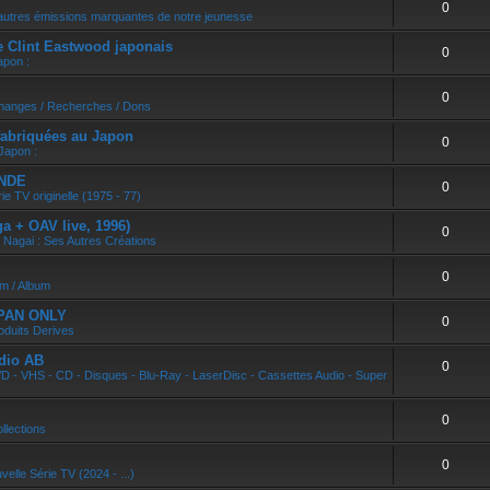
0
r
autres émissions marquantes de notre jeunesse
e Clint Eastwood japonais
0
apon :
0
changes / Recherches / Dons
abriquées au Japon
0
Japon :
ONDE
0
ie TV originelle (1975 - 77)
 + OAV live, 1996)
0
 Nagai : Ses Autres Créations
0
um / Album
APAN ONLY
0
oduits Derives
dio AB
0
D - VHS - CD - Disques - Blu-Ray - LaserDisc - Cassettes Audio - Super
0
llections
0
velle Série TV (2024 - ...)