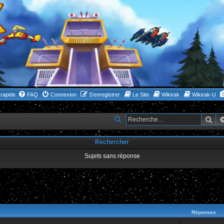
rapide
FAQ
Connexion
S’enregistrer
Le Site
Wikirak
Wikirak-U
Rec
R
e
Rechercher
c
h
Sujets sans réponse
e
r
c
ncée
h
Réponses
e