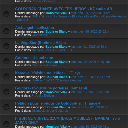
Posté dans
Produits Derives
GOLDORAK CHANTE AVEC TES HEROS - K7 audio AB
Dernier message par
Monsieur Vilak
«
mar. déc. 09, 2025 00:01 am
Posté dans
DVD - VHS - CD - Disques - Blu-Ray - LaserDisc - Cassettes Audio
- Super 8
Archangel : collection
Dernier message par
Bouleau Blanc
«
sam. déc. 06, 2025 23:02 pm
Posté dans
Collections
La VégaStar (Etoile de Véga)
Dernier message par
Bouleau Blanc
«
lun. déc. 01, 2025 16:50 pm
Posté dans
Nouvelle Série TV (2024 - ...)
Goldorak U lumineux
Dernier message par
Bouleau Blanc
«
dim. nov. 23, 2025 09:47 am
Posté dans
Creations de Fans
Karaoke "Kaishin no Ichigeki" (Glay)
Dernier message par
Bouleau Blanc
«
ven. nov. 21, 2025 23:17 pm
Posté dans
Blu-Ray / DVD / CD (vidéo & Audio)
Goldorak+Soucoupe porteuse. Damashii.
Dernier message par
Monsieur Vilak
«
jeu. nov. 13, 2025 17:01 pm
Posté dans
Produits Derives
Pétition pour le retour de Goldorak sur France 4
Dernier message par
Bouleau Blanc
«
dim. oct. 05, 2025 20:40 pm
Posté dans
Discussions sur Goldorak
FIGURINE VIINYLE 21CM (BRAS MOBILES) - BANDAI - 70'S -
JAPAN ONLY
Dernier message par
Monsieur Vilak
«
sam. août 30, 2025 00:48 am