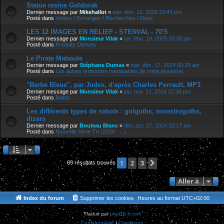
Statue resine Goldorak
Dernier message par
Mikehallot
«
mer. févr. 12, 2025 22:43 pm
Posté dans
Ventes / Echanges / Recherches / Dons
LES 12 IMAGES EN RELIEF - STENVAL - 70'S
Dernier message par
Monsieur Vilak
«
lun. févr. 10, 2025 20:39 pm
Posté dans
Produits Derives
Le Pirate Maboule
Dernier message par
Stéphane Dumas
«
mar. déc. 17, 2024 00:29 am
Posté dans
Les autres émissions marquantes de notre jeunesse
"Barbe Bleue", par Judex, d'après Charles Perrault, MP3
Dernier message par
Monsieur Vilak
«
jeu. nov. 21, 2024 22:38 pm
Posté dans
Blabla
Les différents types de robots : golgoths, monstrogoths,
dizers
Dernier message par
Bouleau Blanc
«
dim. oct. 27, 2024 10:17 am
Posté dans
Nouvelle Série TV (2024 - ...)
2
3
Suivante
1
89 résultats trouvés
Aller à
Index du forum
Supprimer les cookies
Heures au format
UTC+02:00
Traduit par
phpBB-fr.com
Confidentialité
|
Conditions