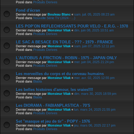
Posté dans
Produits Derives
Fond d'écran
Dernier message par
Bouleau Blanc
«
sam. juil. 05, 2025 08:23 am
Posté dans
Nouvelle Série TV (2024 - ...)
LES POP'ON REFLECHISSANTS POUR VELO - E.R.G. - 1978
Dernier message par
Monsieur Vilak
«
dim. juin 08, 2025 10:51 am
Posté dans
Produits Derives
LE SAC A BESACE EN TOILE - ??? - 1979 - FRANCE
Dernier message par
Monsieur Vilak
«
sam. juin 07, 2025 12:11 pm
Posté dans
Produits Derives
L'AUTOBUS A FRICTION - ROBIN - 1975 - JAPAN ONLY
Dernier message par
Monsieur Vilak
«
mer. juin 04, 2025 21:24 pm
Posté dans
Produits Derives
Les merveilles du corps et du cerveau humains
Dernier message par
Monsieur Vilak
«
mer. avr. 02, 2025 12:55 pm
Posté dans
Blabla
Les belles histoires d'amour, les vraies!!!!
Dernier message par
Monsieur Vilak
«
dim. mars 30, 2025 18:59 pm
Posté dans
Blabla
Les DIORAMA - FABIANPLASTICA - 70'S
Dernier message par
Monsieur Vilak
«
lun. mars 24, 2025 21:55 pm
Posté dans
Produits Derives
Set "masque et jeu de tir" - POPY - 1976
Dernier message par
Monsieur Vilak
«
jeu. mars 06, 2025 22:17 pm
Posté dans
Produits Derives