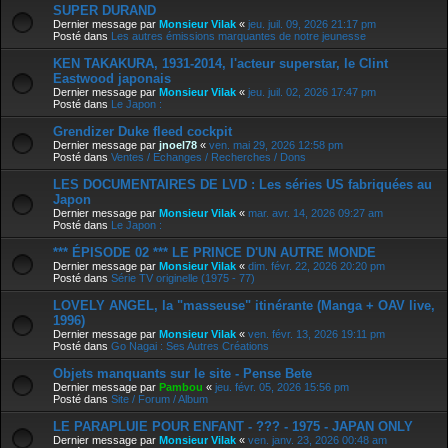
SUPER DURAND
Dernier message par
Monsieur Vilak
«
jeu. juil. 09, 2026 21:17 pm
Posté dans
Les autres émissions marquantes de notre jeunesse
KEN TAKAKURA, 1931-2014, l'acteur superstar, le Clint
Eastwood japonais
Dernier message par
Monsieur Vilak
«
jeu. juil. 02, 2026 17:47 pm
Posté dans
Le Japon :
Grendizer Duke fleed cockpit
Dernier message par
jnoel78
«
ven. mai 29, 2026 12:58 pm
Posté dans
Ventes / Echanges / Recherches / Dons
LES DOCUMENTAIRES DE LVD : Les séries US fabriquées au
Japon
Dernier message par
Monsieur Vilak
«
mar. avr. 14, 2026 09:27 am
Posté dans
Le Japon :
*** ÉPISODE 02 *** LE PRINCE D'UN AUTRE MONDE
Dernier message par
Monsieur Vilak
«
dim. févr. 22, 2026 20:20 pm
Posté dans
Série TV originelle (1975 - 77)
LOVELY ANGEL, la "masseuse" itinérante (Manga + OAV live,
1996)
Dernier message par
Monsieur Vilak
«
ven. févr. 13, 2026 19:11 pm
Posté dans
Go Nagai : Ses Autres Créations
Objets manquants sur le site - Pense Bete
Dernier message par
Pambou
«
jeu. févr. 05, 2026 15:56 pm
Posté dans
Site / Forum / Album
LE PARAPLUIE POUR ENFANT - ??? - 1975 - JAPAN ONLY
Dernier message par
Monsieur Vilak
«
ven. janv. 23, 2026 00:48 am