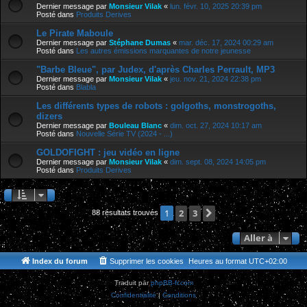
Dernier message par
Monsieur Vilak
«
lun. févr. 10, 2025 20:39 pm
Posté dans
Produits Derives
Le Pirate Maboule
Dernier message par
Stéphane Dumas
«
mar. déc. 17, 2024 00:29 am
Posté dans
Les autres émissions marquantes de notre jeunesse
"Barbe Bleue", par Judex, d'après Charles Perrault, MP3
Dernier message par
Monsieur Vilak
«
jeu. nov. 21, 2024 22:38 pm
Posté dans
Blabla
Les différents types de robots : golgoths, monstrogoths,
dizers
Dernier message par
Bouleau Blanc
«
dim. oct. 27, 2024 10:17 am
Posté dans
Nouvelle Série TV (2024 - ...)
GOLDOFIGHT : jeu vidéo en ligne
Dernier message par
Monsieur Vilak
«
dim. sept. 08, 2024 14:05 pm
Posté dans
Produits Derives
2
3
Suivante
1
88 résultats trouvés
Aller à
Index du forum
Supprimer les cookies
Heures au format
UTC+02:00
Traduit par
phpBB-fr.com
Confidentialité
|
Conditions