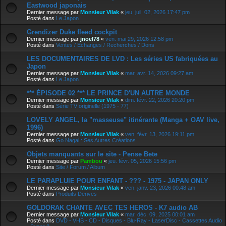
Eastwood japonais
Dernier message par
Monsieur Vilak
«
jeu. juil. 02, 2026 17:47 pm
Posté dans
Le Japon :
Grendizer Duke fleed cockpit
Dernier message par
jnoel78
«
ven. mai 29, 2026 12:58 pm
Posté dans
Ventes / Echanges / Recherches / Dons
LES DOCUMENTAIRES DE LVD : Les séries US fabriquées au
Japon
Dernier message par
Monsieur Vilak
«
mar. avr. 14, 2026 09:27 am
Posté dans
Le Japon :
*** ÉPISODE 02 *** LE PRINCE D'UN AUTRE MONDE
Dernier message par
Monsieur Vilak
«
dim. févr. 22, 2026 20:20 pm
Posté dans
Série TV originelle (1975 - 77)
LOVELY ANGEL, la "masseuse" itinérante (Manga + OAV live,
1996)
Dernier message par
Monsieur Vilak
«
ven. févr. 13, 2026 19:11 pm
Posté dans
Go Nagai : Ses Autres Créations
Objets manquants sur le site - Pense Bete
Dernier message par
Pambou
«
jeu. févr. 05, 2026 15:56 pm
Posté dans
Site / Forum / Album
LE PARAPLUIE POUR ENFANT - ??? - 1975 - JAPAN ONLY
Dernier message par
Monsieur Vilak
«
ven. janv. 23, 2026 00:48 am
Posté dans
Produits Derives
GOLDORAK CHANTE AVEC TES HEROS - K7 audio AB
Dernier message par
Monsieur Vilak
«
mar. déc. 09, 2025 00:01 am
Posté dans
DVD - VHS - CD - Disques - Blu-Ray - LaserDisc - Cassettes Audio