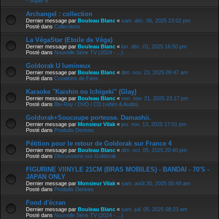
- Super 8
Archangel : collection
Dernier message par
Bouleau Blanc
«
sam. déc. 06, 2025 23:02 pm
Posté dans
Collections
La VégaStar (Etoile de Véga)
Dernier message par
Bouleau Blanc
«
lun. déc. 01, 2025 16:50 pm
Posté dans
Nouvelle Série TV (2024 - ...)
Goldorak U lumineux
Dernier message par
Bouleau Blanc
«
dim. nov. 23, 2025 09:47 am
Posté dans
Creations de Fans
Karaoke "Kaishin no Ichigeki" (Glay)
Dernier message par
Bouleau Blanc
«
ven. nov. 21, 2025 23:17 pm
Posté dans
Blu-Ray / DVD / CD (vidéo & Audio)
Goldorak+Soucoupe porteuse. Damashii.
Dernier message par
Monsieur Vilak
«
jeu. nov. 13, 2025 17:01 pm
Posté dans
Produits Derives
Pétition pour le retour de Goldorak sur France 4
Dernier message par
Bouleau Blanc
«
dim. oct. 05, 2025 20:40 pm
Posté dans
Discussions sur Goldorak
FIGURINE VIINYLE 21CM (BRAS MOBILES) - BANDAI - 70'S -
JAPAN ONLY
Dernier message par
Monsieur Vilak
«
sam. août 30, 2025 00:48 am
Posté dans
Produits Derives
Fond d'écran
Dernier message par
Bouleau Blanc
«
sam. juil. 05, 2025 08:23 am
Posté dans
Nouvelle Série TV (2024 - ...)