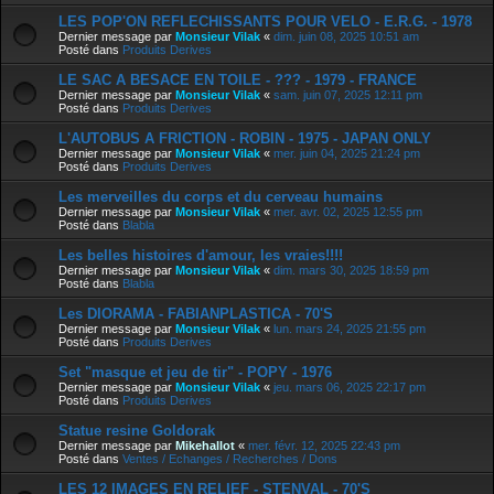
LES POP'ON REFLECHISSANTS POUR VELO - E.R.G. - 1978
Dernier message par
Monsieur Vilak
«
dim. juin 08, 2025 10:51 am
Posté dans
Produits Derives
LE SAC A BESACE EN TOILE - ??? - 1979 - FRANCE
Dernier message par
Monsieur Vilak
«
sam. juin 07, 2025 12:11 pm
Posté dans
Produits Derives
L'AUTOBUS A FRICTION - ROBIN - 1975 - JAPAN ONLY
Dernier message par
Monsieur Vilak
«
mer. juin 04, 2025 21:24 pm
Posté dans
Produits Derives
Les merveilles du corps et du cerveau humains
Dernier message par
Monsieur Vilak
«
mer. avr. 02, 2025 12:55 pm
Posté dans
Blabla
Les belles histoires d'amour, les vraies!!!!
Dernier message par
Monsieur Vilak
«
dim. mars 30, 2025 18:59 pm
Posté dans
Blabla
Les DIORAMA - FABIANPLASTICA - 70'S
Dernier message par
Monsieur Vilak
«
lun. mars 24, 2025 21:55 pm
Posté dans
Produits Derives
Set "masque et jeu de tir" - POPY - 1976
Dernier message par
Monsieur Vilak
«
jeu. mars 06, 2025 22:17 pm
Posté dans
Produits Derives
Statue resine Goldorak
Dernier message par
Mikehallot
«
mer. févr. 12, 2025 22:43 pm
Posté dans
Ventes / Echanges / Recherches / Dons
LES 12 IMAGES EN RELIEF - STENVAL - 70'S