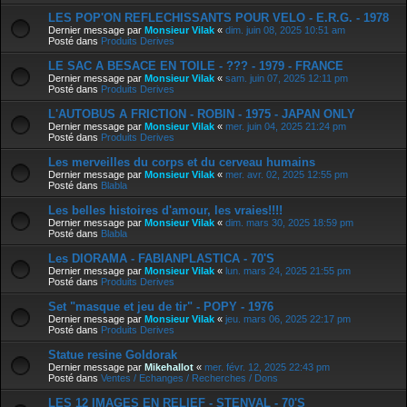
LES POP'ON REFLECHISSANTS POUR VELO - E.R.G. - 1978
Dernier message par
Monsieur Vilak
«
dim. juin 08, 2025 10:51 am
Posté dans
Produits Derives
LE SAC A BESACE EN TOILE - ??? - 1979 - FRANCE
Dernier message par
Monsieur Vilak
«
sam. juin 07, 2025 12:11 pm
Posté dans
Produits Derives
L'AUTOBUS A FRICTION - ROBIN - 1975 - JAPAN ONLY
Dernier message par
Monsieur Vilak
«
mer. juin 04, 2025 21:24 pm
Posté dans
Produits Derives
Les merveilles du corps et du cerveau humains
Dernier message par
Monsieur Vilak
«
mer. avr. 02, 2025 12:55 pm
Posté dans
Blabla
Les belles histoires d'amour, les vraies!!!!
Dernier message par
Monsieur Vilak
«
dim. mars 30, 2025 18:59 pm
Posté dans
Blabla
Les DIORAMA - FABIANPLASTICA - 70'S
Dernier message par
Monsieur Vilak
«
lun. mars 24, 2025 21:55 pm
Posté dans
Produits Derives
Set "masque et jeu de tir" - POPY - 1976
Dernier message par
Monsieur Vilak
«
jeu. mars 06, 2025 22:17 pm
Posté dans
Produits Derives
Statue resine Goldorak
Dernier message par
Mikehallot
«
mer. févr. 12, 2025 22:43 pm
Posté dans
Ventes / Echanges / Recherches / Dons
LES 12 IMAGES EN RELIEF - STENVAL - 70'S