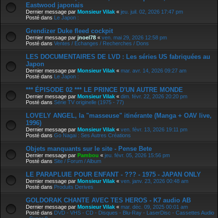
Eastwood japonais
Dernier message par
Monsieur Vilak
«
jeu. juil. 02, 2026 17:47 pm
Posté dans
Le Japon :
Grendizer Duke fleed cockpit
Dernier message par
jnoel78
«
ven. mai 29, 2026 12:58 pm
Posté dans
Ventes / Echanges / Recherches / Dons
LES DOCUMENTAIRES DE LVD : Les séries US fabriquées au
Japon
Dernier message par
Monsieur Vilak
«
mar. avr. 14, 2026 09:27 am
Posté dans
Le Japon :
*** ÉPISODE 02 *** LE PRINCE D'UN AUTRE MONDE
Dernier message par
Monsieur Vilak
«
dim. févr. 22, 2026 20:20 pm
Posté dans
Série TV originelle (1975 - 77)
LOVELY ANGEL, la "masseuse" itinérante (Manga + OAV live,
1996)
Dernier message par
Monsieur Vilak
«
ven. févr. 13, 2026 19:11 pm
Posté dans
Go Nagai : Ses Autres Créations
Objets manquants sur le site - Pense Bete
Dernier message par
Pambou
«
jeu. févr. 05, 2026 15:56 pm
Posté dans
Site / Forum / Album
LE PARAPLUIE POUR ENFANT - ??? - 1975 - JAPAN ONLY
Dernier message par
Monsieur Vilak
«
ven. janv. 23, 2026 00:48 am
Posté dans
Produits Derives
GOLDORAK CHANTE AVEC TES HEROS - K7 audio AB
Dernier message par
Monsieur Vilak
«
mar. déc. 09, 2025 00:01 am
Posté dans
DVD - VHS - CD - Disques - Blu-Ray - LaserDisc - Cassettes Audio