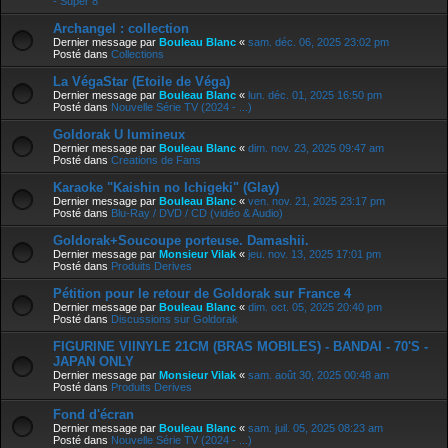
- Super 8
Archangel : collection
Dernier message par
Bouleau Blanc
«
sam. déc. 06, 2025 23:02 pm
Posté dans
Collections
La VégaStar (Etoile de Véga)
Dernier message par
Bouleau Blanc
«
lun. déc. 01, 2025 16:50 pm
Posté dans
Nouvelle Série TV (2024 - ...)
Goldorak U lumineux
Dernier message par
Bouleau Blanc
«
dim. nov. 23, 2025 09:47 am
Posté dans
Creations de Fans
Karaoke "Kaishin no Ichigeki" (Glay)
Dernier message par
Bouleau Blanc
«
ven. nov. 21, 2025 23:17 pm
Posté dans
Blu-Ray / DVD / CD (vidéo & Audio)
Goldorak+Soucoupe porteuse. Damashii.
Dernier message par
Monsieur Vilak
«
jeu. nov. 13, 2025 17:01 pm
Posté dans
Produits Derives
Pétition pour le retour de Goldorak sur France 4
Dernier message par
Bouleau Blanc
«
dim. oct. 05, 2025 20:40 pm
Posté dans
Discussions sur Goldorak
FIGURINE VIINYLE 21CM (BRAS MOBILES) - BANDAI - 70'S -
JAPAN ONLY
Dernier message par
Monsieur Vilak
«
sam. août 30, 2025 00:48 am
Posté dans
Produits Derives
Fond d'écran
Dernier message par
Bouleau Blanc
«
sam. juil. 05, 2025 08:23 am
Posté dans
Nouvelle Série TV (2024 - ...)