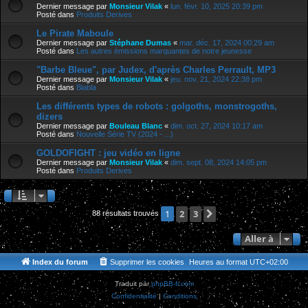
Dernier message par
Monsieur Vilak
«
lun. févr. 10, 2025 20:39 pm
Posté dans
Produits Derives
Le Pirate Maboule
Dernier message par
Stéphane Dumas
«
mar. déc. 17, 2024 00:29 am
Posté dans
Les autres émissions marquantes de notre jeunesse
"Barbe Bleue", par Judex, d'après Charles Perrault, MP3
Dernier message par
Monsieur Vilak
«
jeu. nov. 21, 2024 22:38 pm
Posté dans
Blabla
Les différents types de robots : golgoths, monstrogoths,
dizers
Dernier message par
Bouleau Blanc
«
dim. oct. 27, 2024 10:17 am
Posté dans
Nouvelle Série TV (2024 - ...)
GOLDOFIGHT : jeu vidéo en ligne
Dernier message par
Monsieur Vilak
«
dim. sept. 08, 2024 14:05 pm
Posté dans
Produits Derives
2
3
Suivante
1
88 résultats trouvés
Aller à
Index du forum
Supprimer les cookies
Heures au format
UTC+02:00
Traduit par
phpBB-fr.com
Confidentialité
|
Conditions