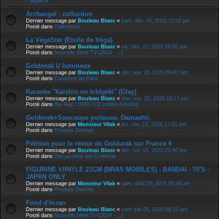
- Super 8
Archangel : collection
Dernier message par
Bouleau Blanc
«
sam. déc. 06, 2025 23:02 pm
Posté dans
Collections
La VégaStar (Etoile de Véga)
Dernier message par
Bouleau Blanc
«
lun. déc. 01, 2025 16:50 pm
Posté dans
Nouvelle Série TV (2024 - ...)
Goldorak U lumineux
Dernier message par
Bouleau Blanc
«
dim. nov. 23, 2025 09:47 am
Posté dans
Creations de Fans
Karaoke "Kaishin no Ichigeki" (Glay)
Dernier message par
Bouleau Blanc
«
ven. nov. 21, 2025 23:17 pm
Posté dans
Blu-Ray / DVD / CD (vidéo & Audio)
Goldorak+Soucoupe porteuse. Damashii.
Dernier message par
Monsieur Vilak
«
jeu. nov. 13, 2025 17:01 pm
Posté dans
Produits Derives
Pétition pour le retour de Goldorak sur France 4
Dernier message par
Bouleau Blanc
«
dim. oct. 05, 2025 20:40 pm
Posté dans
Discussions sur Goldorak
FIGURINE VIINYLE 21CM (BRAS MOBILES) - BANDAI - 70'S -
JAPAN ONLY
Dernier message par
Monsieur Vilak
«
sam. août 30, 2025 00:48 am
Posté dans
Produits Derives
Fond d'écran
Dernier message par
Bouleau Blanc
«
sam. juil. 05, 2025 08:23 am
Posté dans
Nouvelle Série TV (2024 - ...)