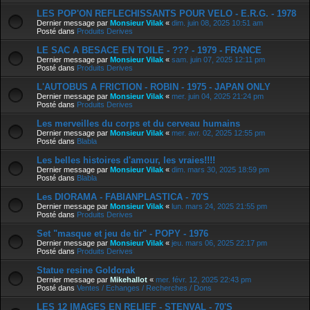
LES POP'ON REFLECHISSANTS POUR VELO - E.R.G. - 1978
Dernier message par
Monsieur Vilak
«
dim. juin 08, 2025 10:51 am
Posté dans
Produits Derives
LE SAC A BESACE EN TOILE - ??? - 1979 - FRANCE
Dernier message par
Monsieur Vilak
«
sam. juin 07, 2025 12:11 pm
Posté dans
Produits Derives
L'AUTOBUS A FRICTION - ROBIN - 1975 - JAPAN ONLY
Dernier message par
Monsieur Vilak
«
mer. juin 04, 2025 21:24 pm
Posté dans
Produits Derives
Les merveilles du corps et du cerveau humains
Dernier message par
Monsieur Vilak
«
mer. avr. 02, 2025 12:55 pm
Posté dans
Blabla
Les belles histoires d'amour, les vraies!!!!
Dernier message par
Monsieur Vilak
«
dim. mars 30, 2025 18:59 pm
Posté dans
Blabla
Les DIORAMA - FABIANPLASTICA - 70'S
Dernier message par
Monsieur Vilak
«
lun. mars 24, 2025 21:55 pm
Posté dans
Produits Derives
Set "masque et jeu de tir" - POPY - 1976
Dernier message par
Monsieur Vilak
«
jeu. mars 06, 2025 22:17 pm
Posté dans
Produits Derives
Statue resine Goldorak
Dernier message par
Mikehallot
«
mer. févr. 12, 2025 22:43 pm
Posté dans
Ventes / Echanges / Recherches / Dons
LES 12 IMAGES EN RELIEF - STENVAL - 70'S