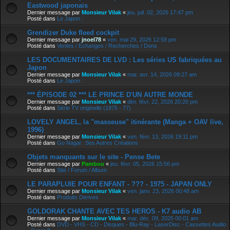
Eastwood japonais
Dernier message par
Monsieur Vilak
«
jeu. juil. 02, 2026 17:47 pm
Posté dans
Le Japon :
Grendizer Duke fleed cockpit
Dernier message par
jnoel78
«
ven. mai 29, 2026 12:58 pm
Posté dans
Ventes / Echanges / Recherches / Dons
LES DOCUMENTAIRES DE LVD : Les séries US fabriquées au
Japon
Dernier message par
Monsieur Vilak
«
mar. avr. 14, 2026 09:27 am
Posté dans
Le Japon :
*** ÉPISODE 02 *** LE PRINCE D'UN AUTRE MONDE
Dernier message par
Monsieur Vilak
«
dim. févr. 22, 2026 20:20 pm
Posté dans
Série TV originelle (1975 - 77)
LOVELY ANGEL, la "masseuse" itinérante (Manga + OAV live,
1996)
Dernier message par
Monsieur Vilak
«
ven. févr. 13, 2026 19:11 pm
Posté dans
Go Nagai : Ses Autres Créations
Objets manquants sur le site - Pense Bete
Dernier message par
Pambou
«
jeu. févr. 05, 2026 15:56 pm
Posté dans
Site / Forum / Album
LE PARAPLUIE POUR ENFANT - ??? - 1975 - JAPAN ONLY
Dernier message par
Monsieur Vilak
«
ven. janv. 23, 2026 00:48 am
Posté dans
Produits Derives
GOLDORAK CHANTE AVEC TES HEROS - K7 audio AB
Dernier message par
Monsieur Vilak
«
mar. déc. 09, 2025 00:01 am
Posté dans
DVD - VHS - CD - Disques - Blu-Ray - LaserDisc - Cassettes Audio