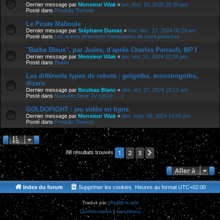
Dernier message par
Monsieur Vilak
«
lun. févr. 10, 2025 20:39 pm
Posté dans
Produits Derives
Le Pirate Maboule
Dernier message par
Stéphane Dumas
«
mar. déc. 17, 2024 00:29 am
Posté dans
Les autres émissions marquantes de notre jeunesse
"Barbe Bleue", par Judex, d'après Charles Perrault, MP3
Dernier message par
Monsieur Vilak
«
jeu. nov. 21, 2024 22:38 pm
Posté dans
Blabla
Les différents types de robots : golgoths, monstrogoths,
dizers
Dernier message par
Bouleau Blanc
«
dim. oct. 27, 2024 10:17 am
Posté dans
Nouvelle Série TV (2024 - ...)
GOLDOFIGHT : jeu vidéo en ligne
Dernier message par
Monsieur Vilak
«
dim. sept. 08, 2024 14:05 pm
Posté dans
Produits Derives
2
3
Suivante
1
88 résultats trouvés
Aller à
Index du forum
Supprimer les cookies
Heures au format
UTC+02:00
Traduit par
phpBB-fr.com
Confidentialité
|
Conditions