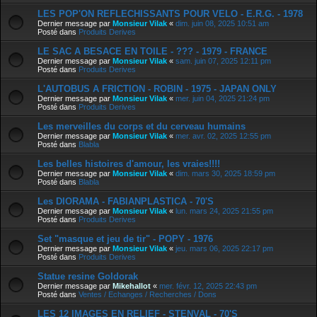
LES POP'ON REFLECHISSANTS POUR VELO - E.R.G. - 1978
Dernier message par
Monsieur Vilak
«
dim. juin 08, 2025 10:51 am
Posté dans
Produits Derives
LE SAC A BESACE EN TOILE - ??? - 1979 - FRANCE
Dernier message par
Monsieur Vilak
«
sam. juin 07, 2025 12:11 pm
Posté dans
Produits Derives
L'AUTOBUS A FRICTION - ROBIN - 1975 - JAPAN ONLY
Dernier message par
Monsieur Vilak
«
mer. juin 04, 2025 21:24 pm
Posté dans
Produits Derives
Les merveilles du corps et du cerveau humains
Dernier message par
Monsieur Vilak
«
mer. avr. 02, 2025 12:55 pm
Posté dans
Blabla
Les belles histoires d'amour, les vraies!!!!
Dernier message par
Monsieur Vilak
«
dim. mars 30, 2025 18:59 pm
Posté dans
Blabla
Les DIORAMA - FABIANPLASTICA - 70'S
Dernier message par
Monsieur Vilak
«
lun. mars 24, 2025 21:55 pm
Posté dans
Produits Derives
Set "masque et jeu de tir" - POPY - 1976
Dernier message par
Monsieur Vilak
«
jeu. mars 06, 2025 22:17 pm
Posté dans
Produits Derives
Statue resine Goldorak
Dernier message par
Mikehallot
«
mer. févr. 12, 2025 22:43 pm
Posté dans
Ventes / Echanges / Recherches / Dons
LES 12 IMAGES EN RELIEF - STENVAL - 70'S