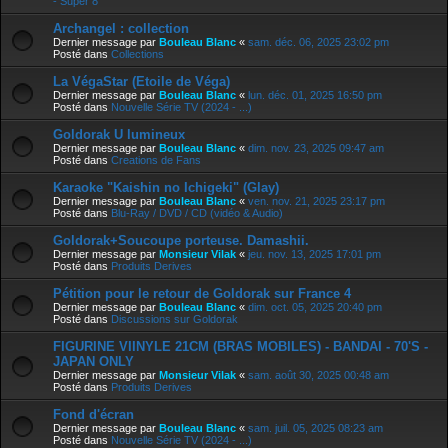
- Super 8
Archangel : collection
Dernier message par
Bouleau Blanc
«
sam. déc. 06, 2025 23:02 pm
Posté dans
Collections
La VégaStar (Etoile de Véga)
Dernier message par
Bouleau Blanc
«
lun. déc. 01, 2025 16:50 pm
Posté dans
Nouvelle Série TV (2024 - ...)
Goldorak U lumineux
Dernier message par
Bouleau Blanc
«
dim. nov. 23, 2025 09:47 am
Posté dans
Creations de Fans
Karaoke "Kaishin no Ichigeki" (Glay)
Dernier message par
Bouleau Blanc
«
ven. nov. 21, 2025 23:17 pm
Posté dans
Blu-Ray / DVD / CD (vidéo & Audio)
Goldorak+Soucoupe porteuse. Damashii.
Dernier message par
Monsieur Vilak
«
jeu. nov. 13, 2025 17:01 pm
Posté dans
Produits Derives
Pétition pour le retour de Goldorak sur France 4
Dernier message par
Bouleau Blanc
«
dim. oct. 05, 2025 20:40 pm
Posté dans
Discussions sur Goldorak
FIGURINE VIINYLE 21CM (BRAS MOBILES) - BANDAI - 70'S -
JAPAN ONLY
Dernier message par
Monsieur Vilak
«
sam. août 30, 2025 00:48 am
Posté dans
Produits Derives
Fond d'écran
Dernier message par
Bouleau Blanc
«
sam. juil. 05, 2025 08:23 am
Posté dans
Nouvelle Série TV (2024 - ...)