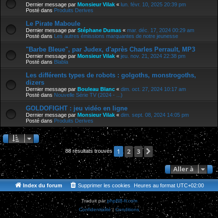
Dernier message par
Monsieur Vilak
«
lun. févr. 10, 2025 20:39 pm
Posté dans
Produits Derives
Le Pirate Maboule
Dernier message par
Stéphane Dumas
«
mar. déc. 17, 2024 00:29 am
Posté dans
Les autres émissions marquantes de notre jeunesse
"Barbe Bleue", par Judex, d'après Charles Perrault, MP3
Dernier message par
Monsieur Vilak
«
jeu. nov. 21, 2024 22:38 pm
Posté dans
Blabla
Les différents types de robots : golgoths, monstrogoths,
dizers
Dernier message par
Bouleau Blanc
«
dim. oct. 27, 2024 10:17 am
Posté dans
Nouvelle Série TV (2024 - ...)
GOLDOFIGHT : jeu vidéo en ligne
Dernier message par
Monsieur Vilak
«
dim. sept. 08, 2024 14:05 pm
Posté dans
Produits Derives
2
3
Suivante
1
88 résultats trouvés
Aller à
Index du forum
Supprimer les cookies
Heures au format
UTC+02:00
Traduit par
phpBB-fr.com
Confidentialité
|
Conditions