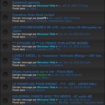
Eastwood japonais
Dernier message par
Monsieur Vilak
«
jeu. juil. 02, 2026 17:47 pm
Posté dans
Le Japon :
Grendizer Duke fleed cockpit
Dernier message par
jnoel78
«
ven. mai 29, 2026 12:58 pm
Posté dans
Ventes / Echanges / Recherches / Dons
LES DOCUMENTAIRES DE LVD : Les séries US fabriquées au
Japon
Dernier message par
Monsieur Vilak
«
mar. avr. 14, 2026 09:27 am
Posté dans
Le Japon :
*** ÉPISODE 02 *** LE PRINCE D'UN AUTRE MONDE
Dernier message par
Monsieur Vilak
«
dim. févr. 22, 2026 20:20 pm
Posté dans
Série TV originelle (1975 - 77)
LOVELY ANGEL, la "masseuse" itinérante (Manga + OAV live,
1996)
Dernier message par
Monsieur Vilak
«
ven. févr. 13, 2026 19:11 pm
Posté dans
Go Nagai : Ses Autres Créations
Objets manquants sur le site - Pense Bete
Dernier message par
Pambou
«
jeu. févr. 05, 2026 15:56 pm
Posté dans
Site / Forum / Album
LE PARAPLUIE POUR ENFANT - ??? - 1975 - JAPAN ONLY
Dernier message par
Monsieur Vilak
«
ven. janv. 23, 2026 00:48 am
Posté dans
Produits Derives
GOLDORAK CHANTE AVEC TES HEROS - K7 audio AB
Dernier message par
Monsieur Vilak
«
mar. déc. 09, 2025 00:01 am
Posté dans
DVD - VHS - CD - Disques - Blu-Ray - LaserDisc - Cassettes Audio